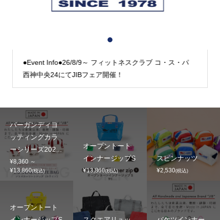
1
2
3
●Event Info●26/8/9～ フィットネスクラブ コ・ス・パ
西神中央24にてJIBフェア開催！
バーガンディヨ
ッティングカラ
オープントート
ーシリーズ202...
インナージップS
スピンナッツ
¥8,360 ～
¥13,860
¥13,860
¥2,530
(税込)
(税込)
(税込)
オープントート
インナージップS
スクエアリュッ
バケツインナー