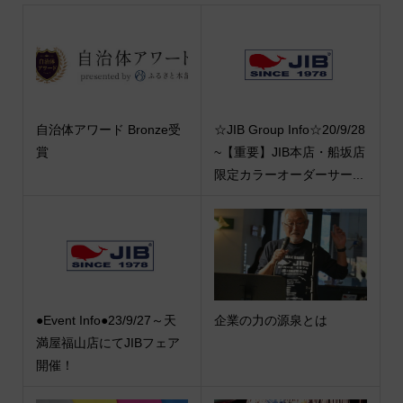
自治体アワード Bronze受
☆JIB Group Info☆20/9/28
賞
~【重要】JIB本店・船坂店
限定カラーオーダーサー...
●Event Info●23/9/27～天
企業の力の源泉とは
満屋福山店にてJIBフェア
開催！