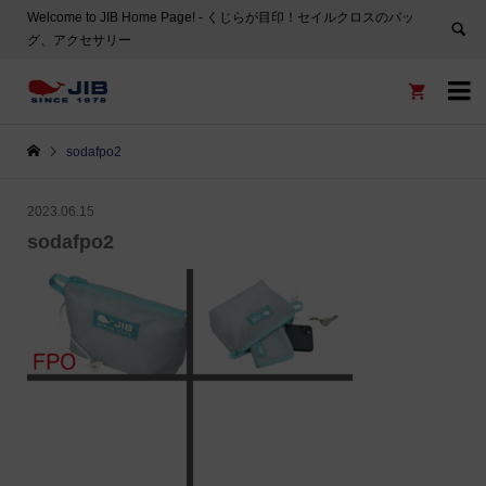
Welcome to JIB Home Page! ‐ くじらが目印！セイルクロスのバッ
グ、アクセサリー


sodafpo2
2023.06.15
sodafpo2