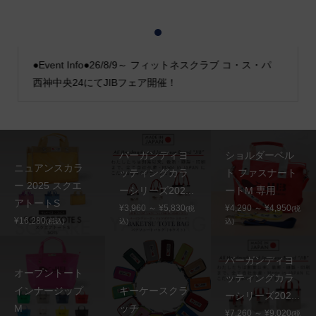
1
2
3
●Event Info●26/8/9～ フィットネスクラブ コ・ス・パ
西神中央24にてJIBフェア開催！
バーガンディヨ
ショルダーベル
ニュアンスカラ
ッティングカラ
ト ファスナート
ー 2025 スクエ
ーシリーズ202...
ートM 専用
アトートS
¥3,960 ～ ¥5,830
¥4,290 ～ ¥4,950
(税
(税
¥16,280
(税込)
込)
込)
バーガンディヨ
オープントート
ッティングカラ
インナージップ
キーケースクラ
ーシリーズ202...
M
ッチ
¥7,260 ～ ¥9,020
(税