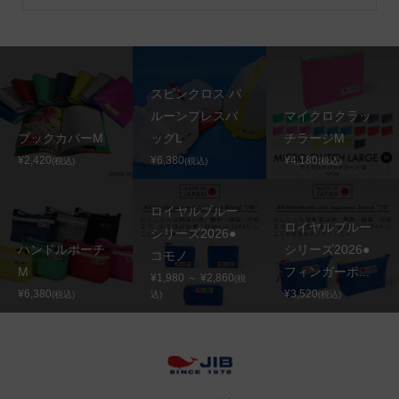
スピンクロス バ
ルーンプレスバ
マイクロクラッ
ブックカバーM
ッグL
チラージM
¥2,420
¥6,380
¥4,180
(税込)
(税込)
(税込)
ロイヤルブルー
ロイヤルブルー
シリーズ2026●
ハンドルポーチ
シリーズ2026●
コモノ
M
フィンガーポ...
¥1,980 ～ ¥2,860
(税
¥6,380
¥3,520
(税込)
込)
(税込)