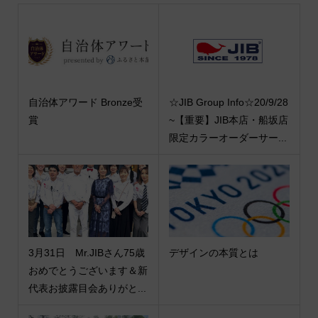
自治体アワード Bronze受
☆JIB Group Info☆20/9/28
賞
~【重要】JIB本店・船坂店
限定カラーオーダーサー...
3月31日 Mr.JIBさん75歳
デザインの本質とは
おめでとうございます＆新
代表お披露目会ありがと...