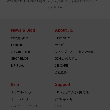
Welcome to JIB Home Page! ‐ くじらが目印！セイルクロスのバッグ、ア
クセサリー
News & Blog
About JIB
Web更新info
JIBについて
Event info
サービス
JIB Group info
ショップリスト（販売店情報）
SHOP BLOG
SDGsの取り組み
MR.Jiblog
JIB CAFE
会社概要
Item
Support
ダッフルバッグ
JIBショップのご利用方法
トートバッグ
お問い合わせ
バケツトートバッグ
FAQ