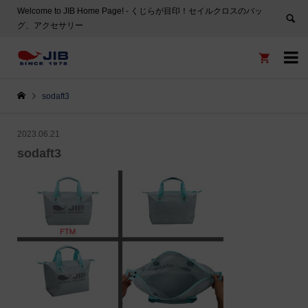
Welcome to JIB Home Page! ‐ くじらが目印！セイルクロスのバッ
グ、アクセサリー


sodaft3
2023.06.21
sodaft3