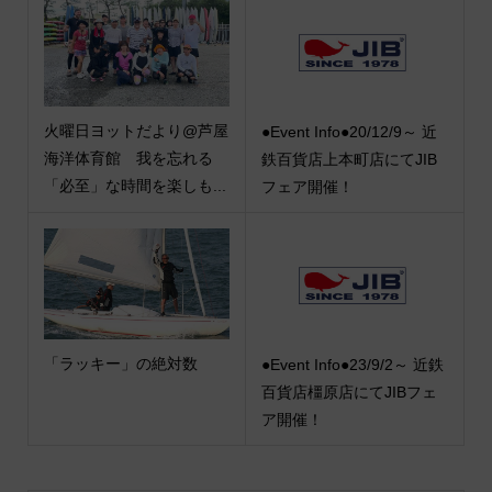
火曜日ヨットだより@芦屋
●Event Info●20/12/9～ 近
海洋体育館 我を忘れる
鉄百貨店上本町店にてJIB
「必至」な時間を楽しも...
フェア開催！
「ラッキー」の絶対数
●Event Info●23/9/2～ 近鉄
百貨店橿原店にてJIBフェ
ア開催！