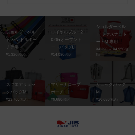
ショルダーベル
ショルダーベル
ロイヤルブルー2
ト ファスナート
ト ハンドルポー
026●オープント
ートM 専用
チ専用
ートバッグL
¥4,290 ～ ¥4,950
(税
¥1,320
¥14,080
(税込)
(税込)
込)
スクエアリュッ
マリーナロープ
リュックバッグ
クバッグM
ポーチ
M
¥23,760
¥9,680
¥20,680
(税込)
(税込)
(税込)