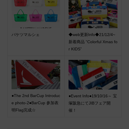
バケツマルシェ
◆web更新Info◆21/12/4~
新着商品 “Colorful Xmas fo
r KIDS”
●The 2nd BarCup Introduc
●Event Info●19/10/16～ 宝
e photo-2●BarCup 参加表
塚阪急にてJIBフェア開
明Flag完成☆
催！