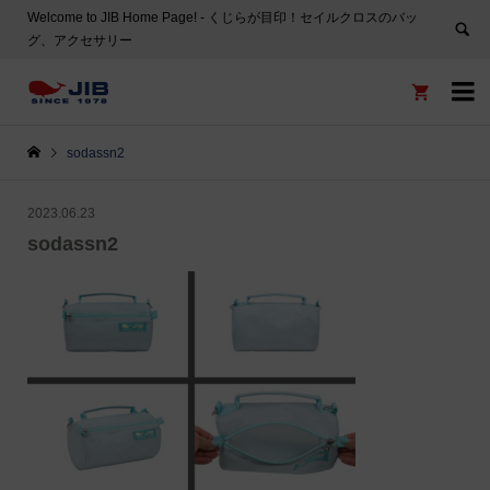
Welcome to JIB Home Page! ‐ くじらが目印！セイルクロスのバッ
グ、アクセサリー


sodassn2
2023.06.23
sodassn2