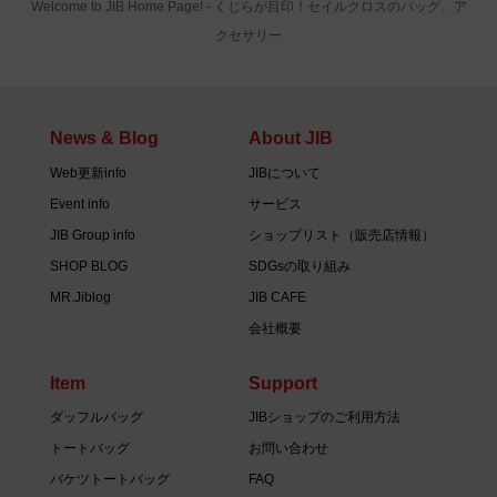
Welcome to JIB Home Page! ‐ くじらが目印！セイルクロスのバッグ、ア
クセサリー
News & Blog
About JIB
Web更新info
JIBについて
Event info
サービス
JIB Group info
ショップリスト（販売店情報）
SHOP BLOG
SDGsの取り組み
MR.Jiblog
JIB CAFE
会社概要
Item
Support
ダッフルバッグ
JIBショップのご利用方法
トートバッグ
お問い合わせ
バケツトートバッグ
FAQ