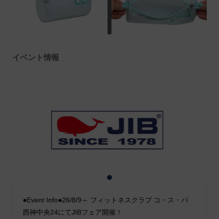
イベント情報
1
2
3
●Event Info●26/8/9～ フィットネスクラブ コ・ス・パ
西神中央24にてJIBフェア開催！