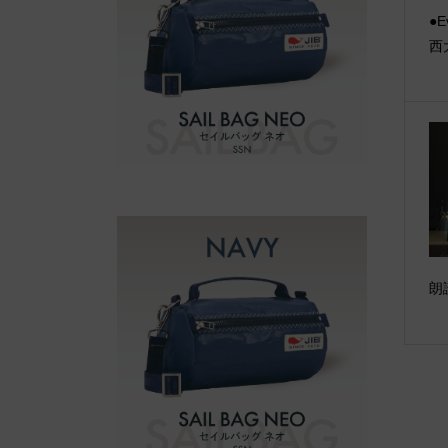
●E
西
朗