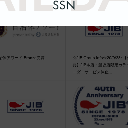
治体アワード Bronze受賞
☆JIB Group Info☆20/9/28~
要】JIB本店・船坂店限定カラ
ーダーサービス休止...