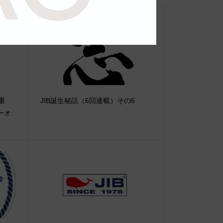
【重
JIB誕生秘話（6回連載）その6
ーオ