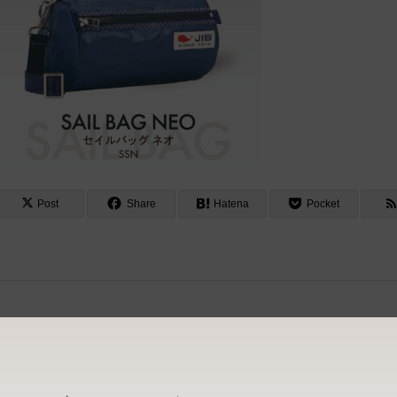
Post
Share
Hatena
Pocket