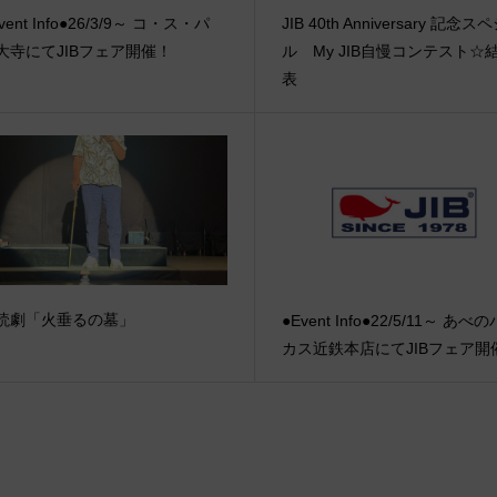
vent Info●26/3/9～ コ・ス・パ
JIB 40th Anniversary 記念
大寺にてJIBフェア開催！
ル My JIB自慢コンテスト☆
表
読劇「火垂るの墓」
●Event Info●22/5/11～ あべ
カス近鉄本店にてJIBフェア開