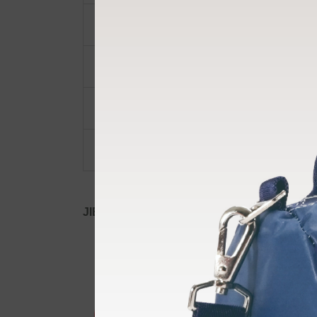
ポーチ・ポシェット
小物類
限定品・限定カラー
その他
JIB公式SNS