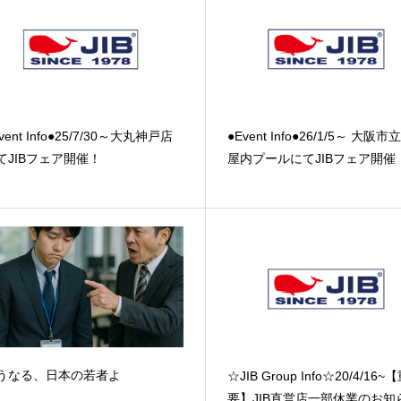
vent Info●25/7/30～大丸神戸店
●Event Info●26/1/5～ 大阪
てJIBフェア開催！
屋内プールにてJIBフェア開催
うなる、日本の若者よ
☆JIB Group Info☆20/4/16~
要】JIB直営店一部休業のお知