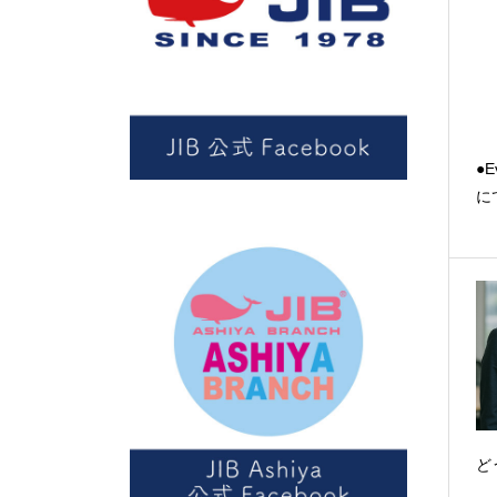
●E
に
ど