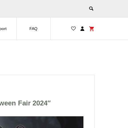
port
FAQ
een Fair 2024″