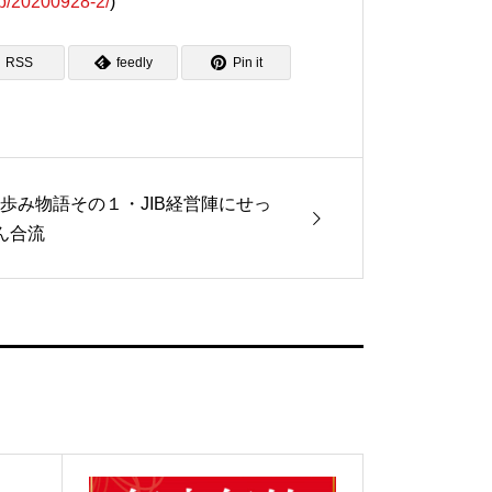
.jp/20200928-2/
)
RSS
feedly
Pin it
Bの歩み物語その１・JIB経営陣にせっ
ん合流