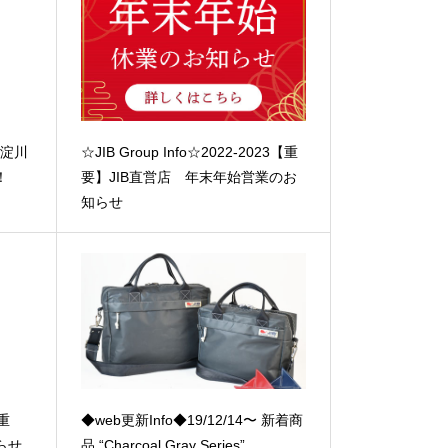
市立淀川
☆JIB Group Info☆2022-2023【重
！
要】JIB直営店 年末年始営業のお
知らせ
【重
◆web更新Info◆19/12/14〜 新着商
らせ
品 “Charcoal Gray Series”