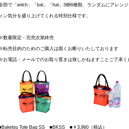
全部で「witch」「bat」「hat」3柄6種類、ランダムにア
ィン気分を盛り上げてくれる特別仕様です。
※数量限定・
完売次第終売
※転売目的のためのご購入は固くお断りいたしております
※お電話・メールでのお取り置きは致しかねますことご了承く
■Baketsu Tote Bag SS ■BKSS ■￥3,960（税込）