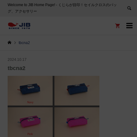
Welcome to JIB Home Page! ‐ くじらが目印！セイルクロスのバッ
グ、アクセサリー


tbcna2
2024.10.17
tbcna2