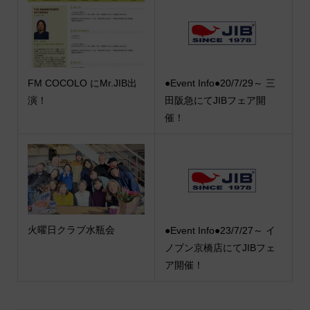
FM COCOLO にMr.JIB出
●Event Info●20/7/29～ 三
演！
田阪急にてJIBフェア開
催！
火曜日クラブ水瓶会
●Event Info●23/7/27～ イ
ノブン京橋店にてJIBフェ
ア開催！