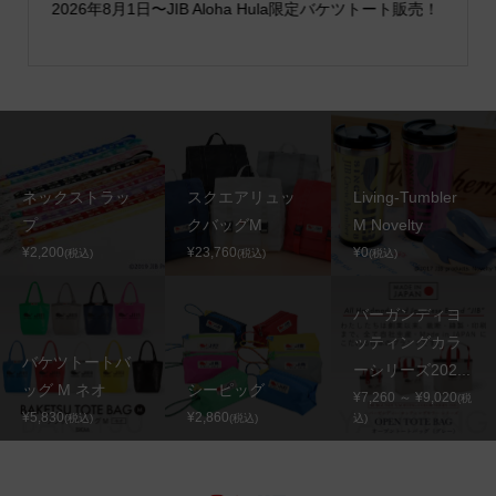
2026年8月1日〜JIB Aloha Hula限定バケツトート販売！
ネックストラッ
スクエアリュッ
Living-Tumbler
プ
クバッグM
M Novelty
¥2,200
¥23,760
¥0
(税込)
(税込)
(税込)
バーガンディヨ
ッティングカラ
バケツトートバ
ーシリーズ202...
ッグ M ネオ
シーピッグ
¥7,260 ～ ¥9,020
(税
¥5,830
¥2,860
(税込)
(税込)
込)