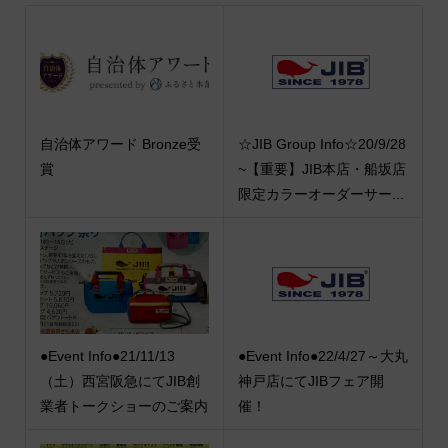
自治体アワード Bronze受
☆JIB Group Info☆20/9/28
賞
~【重要】JIB本店・船坂店
限定カラーオーダーサー...
●Event Info●21/11/13
●Event Info●22/4/27～大丸
（土）西宮阪急にてJIB創
神戸店にてJIBフェア開
業者トークショーのご案内
催！