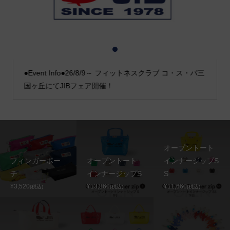
1
2
3
●Event Info●26/8/9～ フィットネスクラブ コ・ス・パ三
国ヶ丘にてJIBフェア開催！
オープントート
フィンガーポー
オープントート
インナージップS
チ
インナージップS
S
¥3,520
¥13,860
¥11,660
(税込)
(税込)
(税込)