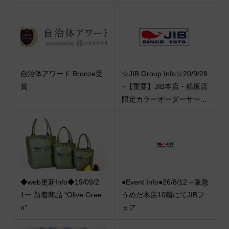
自治体アワード Bronze受
☆JIB Group Info☆20/9/28
賞
~【重要】JIB本店・船坂店
限定カラーオーダーサー...
◆web更新Info◆19/09/2
●Event Info●26/8/12～阪急
1〜 新着商品 “Olive Gree
うめだ本店10階にてJIBフ
n”
ェア