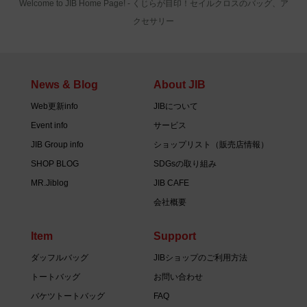
Welcome to JIB Home Page! ‐ くじらが目印！セイルクロスのバッグ、ア
クセサリー
News & Blog
About JIB
Web更新info
JIBについて
Event info
サービス
JIB Group info
ショップリスト（販売店情報）
SHOP BLOG
SDGsの取り組み
MR.Jiblog
JIB CAFE
会社概要
Item
Support
ダッフルバッグ
JIBショップのご利用方法
トートバッグ
お問い合わせ
バケツトートバッグ
FAQ