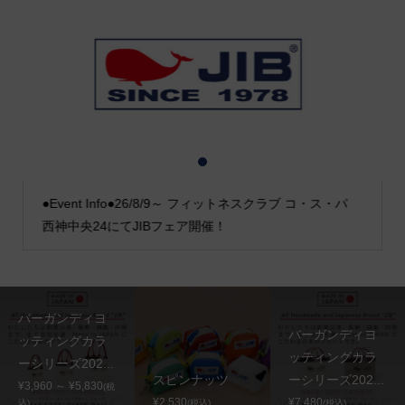
1
2
3
●Event Info●26/8/9～ フィットネスクラブ コ・ス・パ
西神中央24にてJIBフェア開催！
バーガンディヨ
バーガンディヨ
ッティングカラ
ッティングカラ
ーシリーズ202...
スピンナッツ
ーシリーズ202...
¥3,960 ～ ¥5,830
(税
¥2,530
¥7,480
込)
(税込)
(税込)