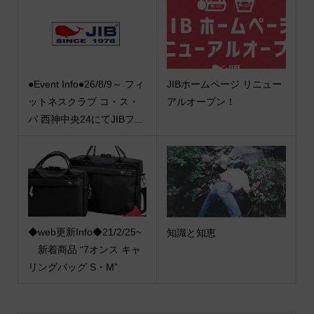
●Event Info●26/8/9～ フィ
JIBホームページ リニュー
ットネスクラブ コ・ス・
アルオープン！
パ 西神中央24にてJIBフ...
◆web更新Info◆21/2/25~
知識と知恵
新着商品 “7オンス キャ
リングバッグ S・M”