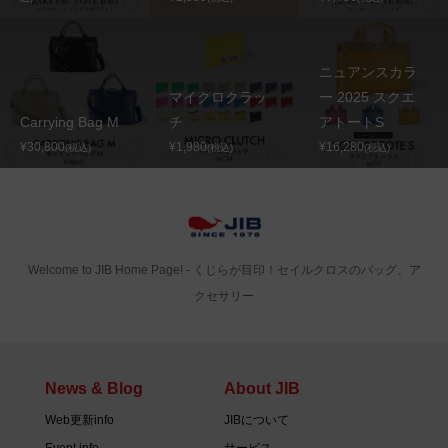
ニュアンスカラ
マイクロクラッ
ー 2025 スクエ
Carrying Bag M
チ
アトートS
¥30,800
¥1,980
¥16,280
(税込)
(税込)
(税込)
Welcome to JIB Home Page! ‐ くじらが目印！セイルクロスのバッグ、ア
クセサリー
News & Blog
About JIB
Web更新info
JIBについて
Event info
サービス