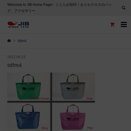
Welcome to JIB Home Page! ‐ くじらが目印！セイルクロスのバッ
グ、アクセサリー


tdfm4
2022.09.23
tdfm4