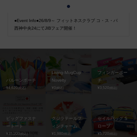
1
2
3
●Event Info●26/8/9～ フィットネスクラブ コ・ス・パ
西神中央24にてJIBフェア開催！
Living-MugCup
フィンガーポー
バルーンポーチ
Novelty
チ
¥4,620
¥0
¥3,520
(税込)
(税込)
(税込)
ビッグファスナ
クジラテールフ
セイルバッグ S
ートート
ィンチャーム
ロープ
¥35,200
¥1,980
¥5,720
(税込)
(税込)
(税込)