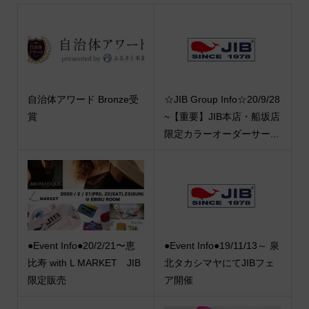
自治体アワード Bronze受
☆JIB Group Info☆20/9/28
賞
~【重要】JIB本店・船坂店
限定カラーオーダーサー...
●Event Info●20/2/21〜恵
●Event Info●19/11/13～ 泉
比寿 with L MARKET JIB
北タカシマヤにてJIBフェ
限定販売
ア開催