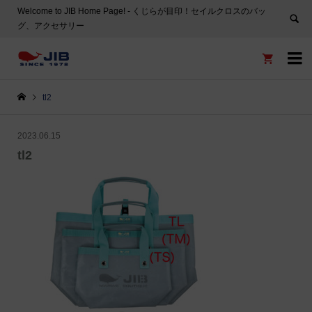
Welcome to JIB Home Page! ‐ くじらが目印！セイルクロスのバッ
グ、アクセサリー


tl2
2023.06.15
tl2