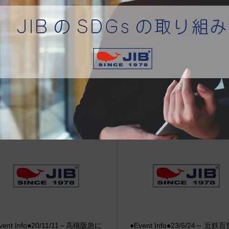
治体アワード Bronze受賞
☆JIB Group Info☆20/9/28~
要】JIB本店・船坂店限定カラ
ーダーサービス休止...
vent Info●20/11/11～高槻阪急に
●Event Info●23/5/24～ 近鉄