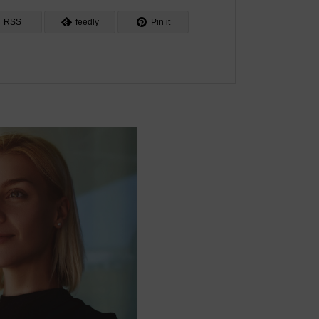
RSS
feedly
Pin it