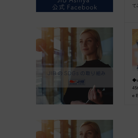
て
◆w
45
e B