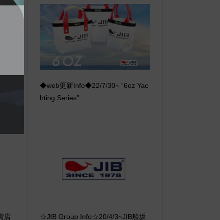
【重
◆web更新Info◆22/7/30~ “6oz Yac
ーオ
hting Series”
百貨店
☆JIB Group Info☆20/4/3~JIB船坂