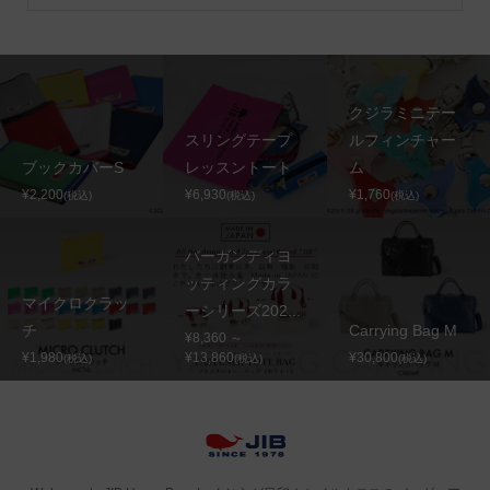
クジラミニテー
スリングテープ
ルフィンチャー
ブックカバーS
レッスントート
ム
¥2,200
¥6,930
¥1,760
(税込)
(税込)
(税込)
バーガンディヨ
ッティングカラ
マイクロクラッ
ーシリーズ202...
チ
Carrying Bag M
¥8,360 ～
¥1,980
¥13,860
¥30,800
(税込)
(税込)
(税込)