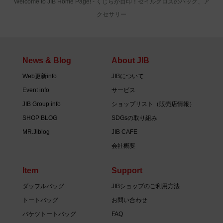
Welcome to JIB Home Page! ‐ くじらが目印！セイルクロスのバッグ、ア
クセサリー
News & Blog
About JIB
Web更新info
JIBについて
Event info
サービス
JIB Group info
ショップリスト（販売店情報）
SHOP BLOG
SDGsの取り組み
MR.Jiblog
JIB CAFE
会社概要
Item
Support
ダッフルバッグ
JIBショップのご利用方法
トートバッグ
お問い合わせ
バケツトートバッグ
FAQ