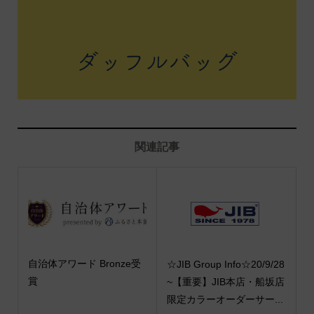
関連記事
自治体アワード Bronze受
☆JIB Group Info☆20/9/28
賞
~【重要】JIB本店・船坂店
限定カラーオーダーサー...