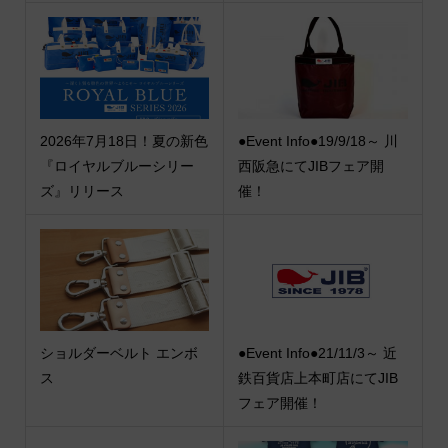
2026年7月18日！夏の新色
●Event Info●19/9/18～ 川
『ロイヤルブルーシリー
西阪急にてJIBフェア開
ズ』リリース
催！
ショルダーベルト エンボ
●Event Info●21/11/3～ 近
ス
鉄百貨店上本町店にてJIB
フェア開催！