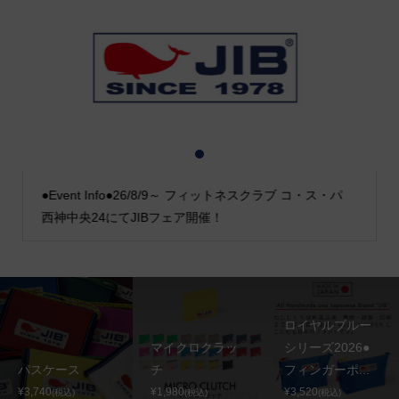
1
2
3
●Event Info●26/8/9～ フィットネスクラブ コ・ス・パ
西神中央24にてJIBフェア開催！
ロイヤルブルー
マイクロクラッ
シリーズ2026●
パスケース
チ
フィンガーポ...
¥3,740
¥1,980
¥3,520
(税込)
(税込)
(税込)