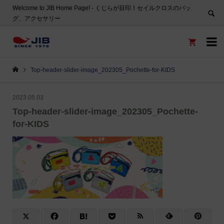
Welcome to JIB Home Page! ‐ くじらが目印！セイルクロスのバッ
グ、アクセサリー


Top-header-slider-image_202305_Pochette-for-KIDS
2023.05.03
Top-header-slider-image_202305_Pochette-
for-KIDS