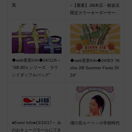
賞
~【重要】JIB本店・船坂店
限定カラーオーダーサー...
◆web更新Info◆24/11/6～
◆web更新Info◆24/8/3 “Al
“JIB 80’s シリーズ ラウ
oha JIB Summer Festa 20
ンドダッフルバッグ”
24″
●Event Info●23/10/17～ み
僕の音ルーツ～小学校時代
のおキューズモールにてJI