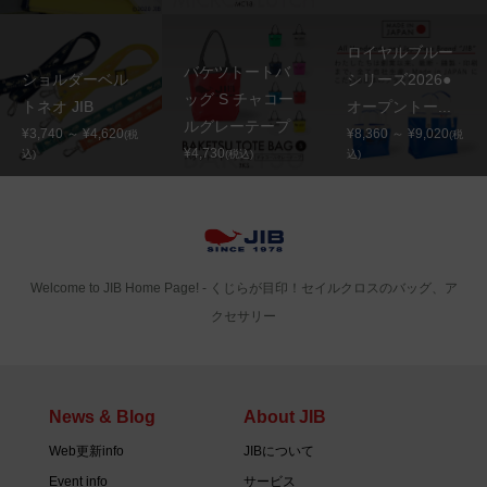
ロイヤルブルー
バケツトートバ
ショルダーベル
シリーズ2026●
ッグ S チャコー
トネオ JIB
オープントー...
ルグレーテープ
¥3,740 ～ ¥4,620
¥8,360 ～ ¥9,020
(税
(税
¥4,730
込)
(税込)
込)
Welcome to JIB Home Page! ‐ くじらが目印！セイルクロスのバッグ、ア
クセサリー
News & Blog
About JIB
Web更新info
JIBについて
Event info
サービス