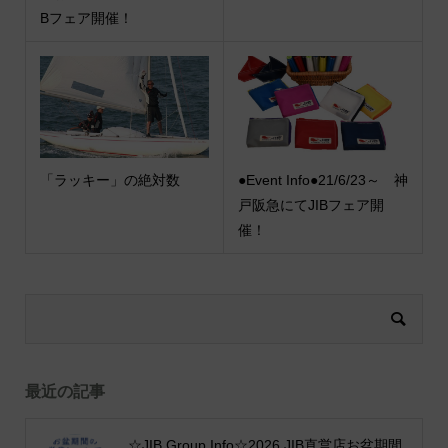
Bフェア開催！
「ラッキー」の絶対数
●Event Info●21/6/23～ 神
戸阪急にてJIBフェア開
催！
最近の記事
☆JIB Group Info☆2026 JIB直営店お盆期間