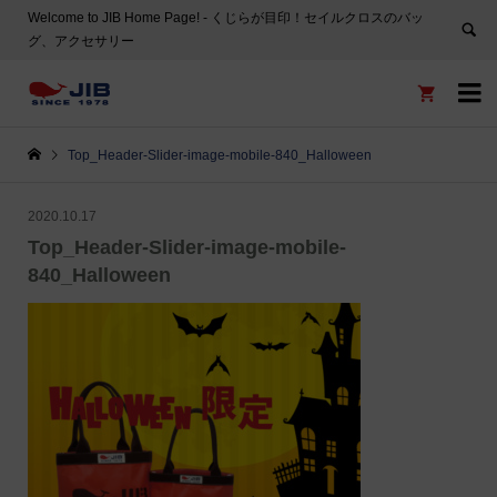
Welcome to JIB Home Page! ‐ くじらが目印！セイルクロスのバッ
グ、アクセサリー


Top_Header-Slider-image-mobile-840_Halloween
2020.10.17
Top_Header-Slider-image-mobile-
840_Halloween