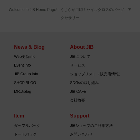
Welcome to JIB Home Page! ‐ くじらが目印！セイルクロスのバッグ、ア
クセサリー
News & Blog
About JIB
Web更新info
JIBについて
Event info
サービス
JIB Group info
ショップリスト（販売店情報）
SHOP BLOG
SDGsの取り組み
MR.Jiblog
JIB CAFE
会社概要
Item
Support
ダッフルバッグ
JIBショップのご利用方法
トートバッグ
お問い合わせ