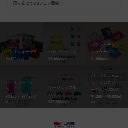
国ヶ丘にてJIBフェア開催！
ポケットティッ
ハンドルポーチS
バケツリュック
シュケース
¥4,180
¥6,380
¥1,980
(税込)
(税込)
(税込)
バーガンディヨ
バイカラーバケ
ッティングカラ
ラージダッフル
ツ
ーシリーズ202...
バッグ
¥6,160 ～ ¥7,480
¥7,260 ～ ¥9,020
(税
(税
¥27,280
込)
(税込)
込)