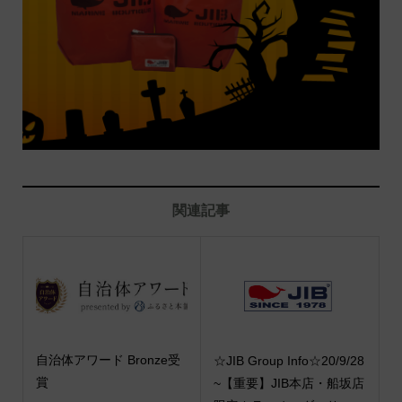
関連記事
自治体アワード Bronze受
☆JIB Group Info☆20/9/28
賞
~【重要】JIB本店・船坂店