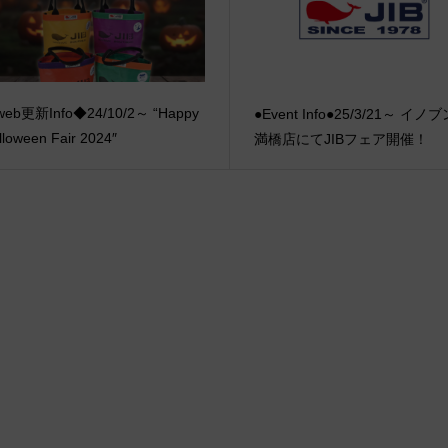
eb更新Info◆24/10/2～ “Happy
●Event Info●25/3/21～ イノ
lloween Fair 2024″
満橋店にてJIBフェア開催！