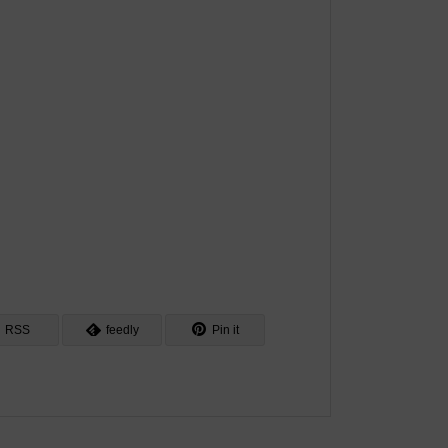
RSS
feedly
Pin it