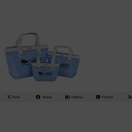
Post
Share
Hatena
Pocket