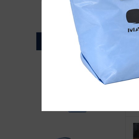
自
●E
て