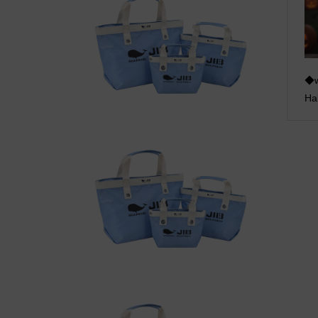
◆w
Ha