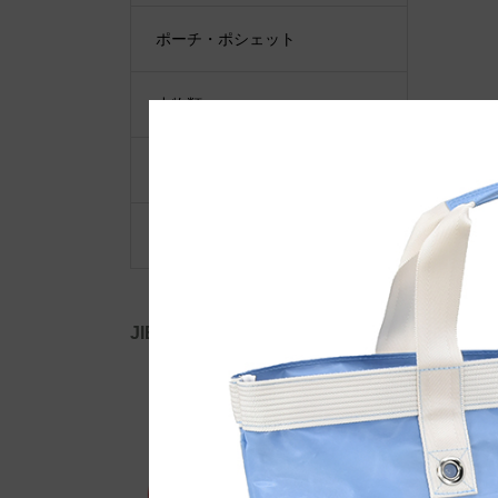
ポーチ・ポシェット
小物類
限定品・限定カラー
その他
JIB公式SNS