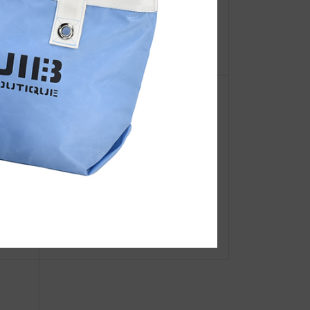
【重
☆JIB Group Info☆VERY 6月号
ーオ
新着商
マリーナロープポーチ
 min