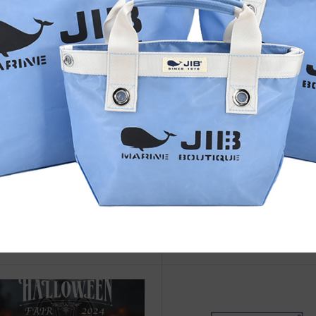
治体アワード Bronze受賞
☆JIB Group Info☆20/9/28~
要】JIB本店・船坂店限定カラ
ーダーサービス休止...
vent Info●25/3/26～千里阪急に
◆web更新Info◆22/12/11~ 
JIBフェア開催！
品 “44th Anniv. 7oz GOLF BAG
i”