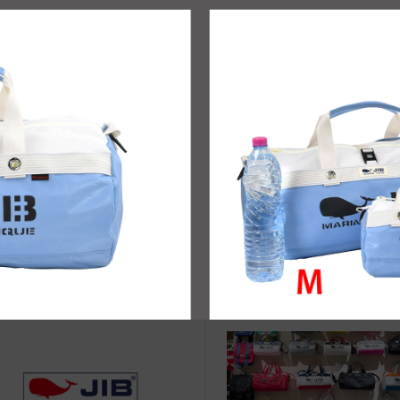
治体アワード Bronze受賞
☆JIB Group Info☆20/9/28~
要】JIB本店・船坂店限定カラ
ーダーサービス休止...
vent Info●24/9/22～銀座伊東屋
●Event Info●19/10/9～ 岡山
浜元町店にてJIBフェア開催！
マヤにてJIBフェア開催！