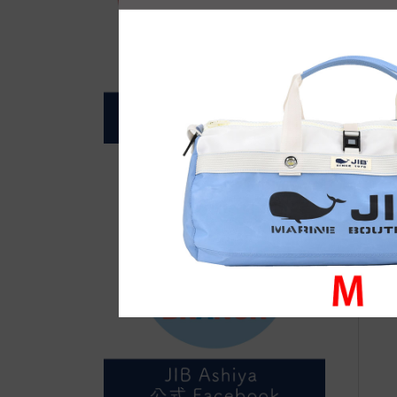
自
●E
横