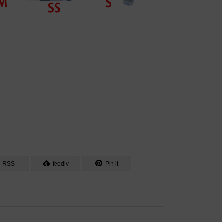
RSS
feedly
Pin it