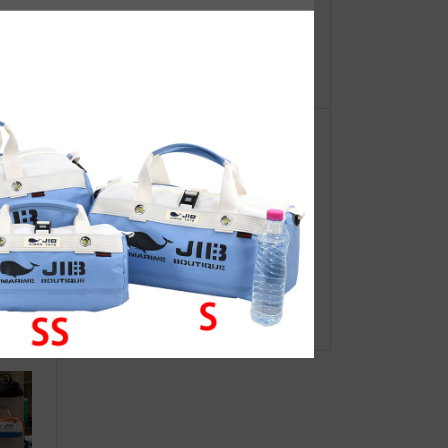
【重
マイクロクラッチパス
ーオ
タカシ
JIBグループ色々プチ・リニューア
ル！