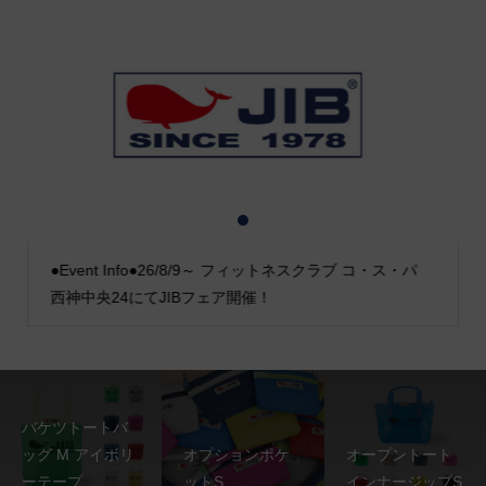
1
2
3
●Event Info●26/8/9～ フィットネスクラブ コ・ス・パ
西神中央24にてJIBフェア開催！
バケツトートバ
ッグ M アイボリ
オプションポケ
オープントート
ーテープ
ットS
インナージップS