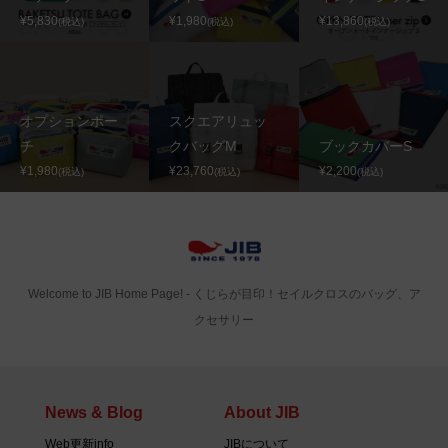
¥5,830
¥1,980
¥13,860
(税込)
(税込)
(税込)
オプションポー
スクエアリュッ
チ
クバッグM
ブックカバーS
¥1,980
¥23,760
¥2,200
(税込)
(税込)
(税込)
Welcome to JIB Home Page! ‐ くじらが目印！セイルクロスのバッグ、ア
クセサリー
News & Blog
About JIB
Web更新info
JIBについて