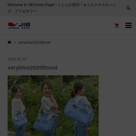
Welcome to JIB Home Page! ‐ くじらが目印！セイルクロスのバッ
グ、アクセサリー


veryblue2025ftmod
2025.06.20
veryblue2025ftmod