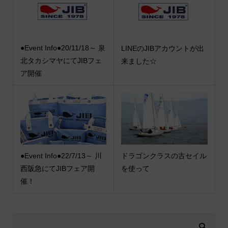
●Event Info●20/11/18～ 泉
LINEのJIBアカウントが出
北タカシマヤにてJIBフェ
来ました☆
ア開催
●Event Info●22/7/13～ 川
ドラゴンクラスの古セイル
西阪急にてJIBフェア開
を使って
催！