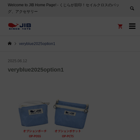
Welcome to JIB Home Page! ‐ くじらが目印！セイルクロスのバッ
グ、アクセサリー


veryblue2025option1
2025.06.12
veryblue2025option1