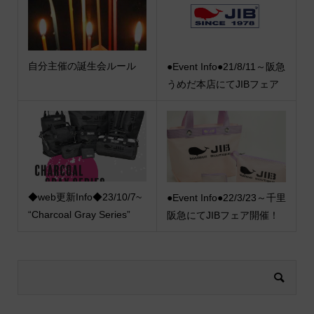
自分主催の誕生会ルール
●Event Info●21/8/11～阪急
うめだ本店にてJIBフェア
◆web更新Info◆23/10/7~
●Event Info●22/3/23～千里
“Charcoal Gray Series”
阪急にてJIBフェア開催！