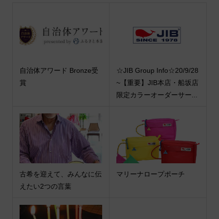
自治体アワード Bronze受
☆JIB Group Info☆20/9/28
賞
~【重要】JIB本店・船坂店
限定カラーオーダーサー...
古希を迎えて、みんなに伝
マリーナロープポーチ
えたい2つの言葉