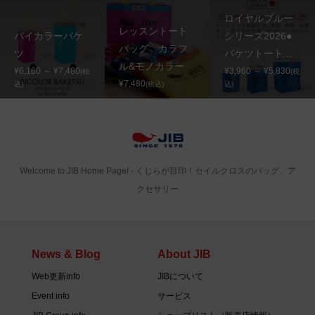
ロイヤルブルー
レッスントート
バイカラーバケ
シリーズ2026●
バッグ カラフ
ツ
バケツトート...
ル&モノカラー
¥6,160 ～ ¥7,480
¥3,960 ～ ¥5,830
(税
(税
¥7,480
込)
(税込)
込)
Welcome to JIB Home Page! ‐ くじらが目印！セイルクロスのバッグ、ア
クセサリー
News & Blog
About JIB
Web更新info
JIBについて
Event info
サービス