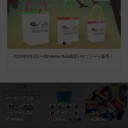
1
2
3
2026年8月1日〜JIB Aloha Hula限定バケツトート販売！
バーガンディヨ
ッティングカラ
オープントート
ーシリーズ202...
インナージップS
コインケース
¥7,480
¥13,860
¥1,540
(税込)
(税込)
(税込)