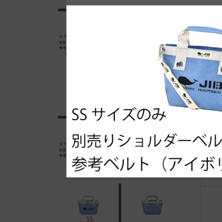
自
●E
マ