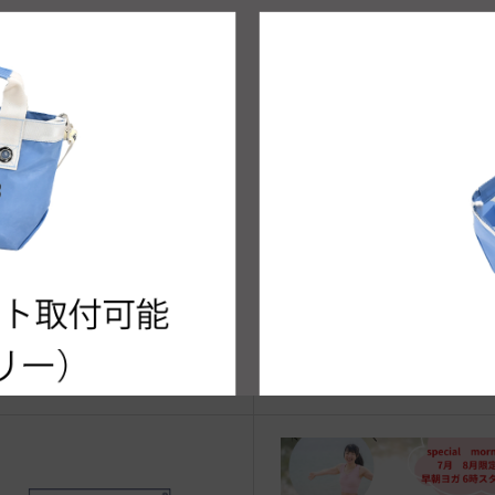
治体アワード Bronze受賞
☆JIB Group Info☆20/9/28~
要】JIB本店・船坂店限定カラ
ーダーサービス休止...
vent Info●22/7/13～ 泉北タカシ
●Event Info●19/7/31～大阪
ヤにてJIBフェア開催
マヤにてJIBフェア開催！