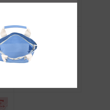
【重
●Event Info●19/11/5～ 紀伊国屋書
ーオ
店 堺北花田店にてJIBフェア開催！
タカシ
☆JIB Group Info☆ 〜6/20【重
要】JIB直営店 営業時間短縮の期
間延長について