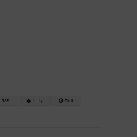
RSS
feedly
Pin it