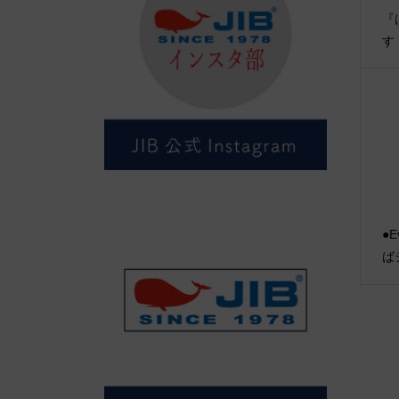
『
す
●E
ば