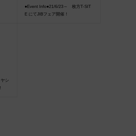
●Event Info●21/6/23～ 枚方T-SIT
E にてJIBフェア開催！
マトヤシ
！