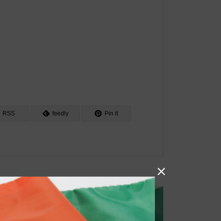
RSS
feedly
Pin it
