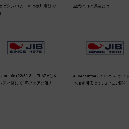
はばタンPay』JIBは参加店舗で
企業の力の源泉とは
！
vent Info●22/3/18～ PLAZAなん
●Event Info●23/10/25～ ヤ
シティ店にてJIBフェア開催！
キ加古川店にてJIBフェア開催