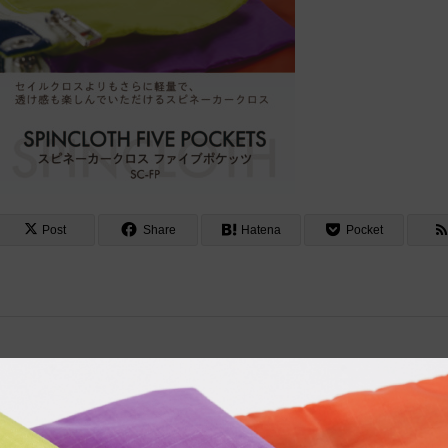
Post
Share
Hatena
Pocket