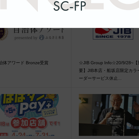
治体アワード Bronze受賞
☆JIB Group Info☆20/9/28~
要】JIB本店・船坂店限定カラ
ーダーサービス休止...