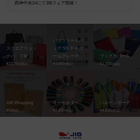
西神中央24にてJIBフェア開催！
バケツトートバ
スクエアリュッ
ッグ SS チャコ
クバッグM
ールグレーテ...
ブックカバーS
¥23,760
¥3,960
¥2,200
(税込)
(税込)
(税込)
Gift Wrapping
キーホルダー
バルーンポーチ
¥0
¥2,200
¥4,620
(税込)
(税込)
(税込)