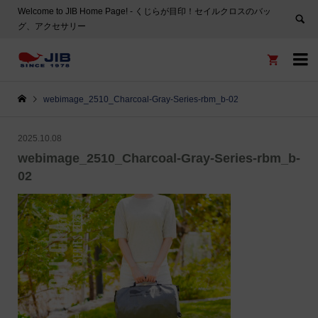
Welcome to JIB Home Page! ‐ くじらが目印！セイルクロスのバッ
グ、アクセサリー


webimage_2510_Charcoal-Gray-Series-rbm_b-02
2025.10.08
webimage_2510_Charcoal-Gray-Series-rbm_b-
02