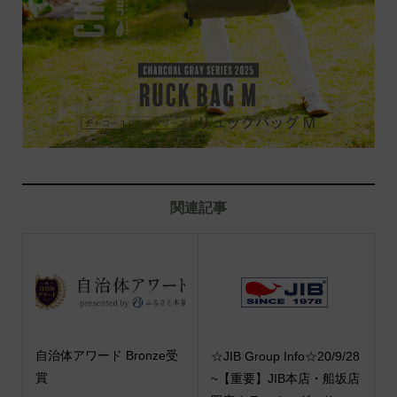
関連記事
自治体アワード Bronze受
☆JIB Group Info☆20/9/28
賞
~【重要】JIB本店・船坂店