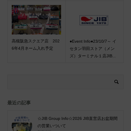
高槻阪急スクエア店 202
●Event Info●23/10/7～ イ
6年4月ネーム入れ予定
セタン羽田ストア（メン
ズ）ターミナル１店JIB...
最近の記事
☆JIB Group Info☆2026 JIB直営店お盆期間
の営業いついて