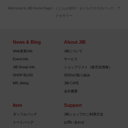
Welcome to JIB Home Page! ‐ くじらが目印！セイルクロスのバッグ、ア
クセサリー
News & Blog
About JIB
Web更新info
JIBについて
Event info
サービス
JIB Group info
ショップリスト（販売店情報）
SHOP BLOG
SDGsの取り組み
MR.Jiblog
JIB CAFE
会社概要
Item
Support
ダッフルバッグ
JIBショップのご利用方法
トートバッグ
お問い合わせ