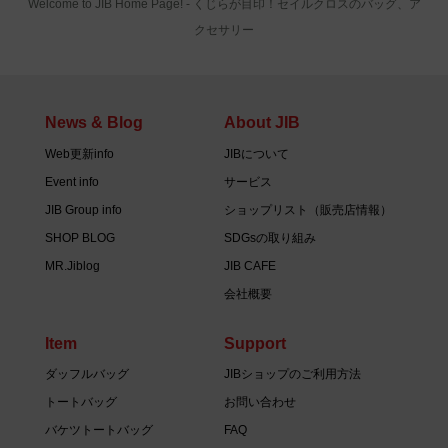
Welcome to JIB Home Page! ‐ くじらが目印！セイルクロスのバッグ、ア
クセサリー
News & Blog
About JIB
Web更新info
JIBについて
Event info
サービス
JIB Group info
ショップリスト（販売店情報）
SHOP BLOG
SDGsの取り組み
MR.Jiblog
JIB CAFE
会社概要
Item
Support
ダッフルバッグ
JIBショップのご利用方法
トートバッグ
お問い合わせ
バケツトートバッグ
FAQ