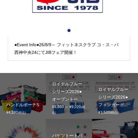
1
2
3
●Event Info●26/8/9～ フィットネスクラブ コ・ス・パ
西神中央24にてJIBフェア開催！
ロイヤルブルー
ロイヤルブルー
シリーズ2026●
シリーズ2026●
オープントー...
ハンドルポーチS
フィンガーポ...
¥8,360 ～ ¥9,020
(税
¥4,180
¥3,520
(税込)
込)
(税込)
バケツトートバ