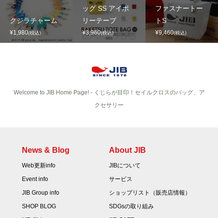
ッグ SS アイボ
ファスナートー
クジラチャーム
リーテープ
トS
¥1,980
¥3,960
¥9,460
(税込)
(税込)
(税込)
Welcome to JIB Home Page! ‐ くじらが目印！セイルクロスのバッグ、ア
クセサリー
News & Blog
About JIB
Web更新info
JIBについて
Event info
サービス
JIB Group info
ショップリスト（販売店情報）
SHOP BLOG
SDGsの取り組み