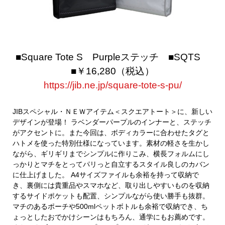
■Square Tote S Purpleステッチ ■SQTS
■￥16,280（税込）
https://jib.ne.jp/square-tote-s-pu/
JIBスペシャル・ＮＥＷアイテム＜スクエアトート＞
に、新しい
デザインが登場！ ラベンダーパープルのインナーと、ステッチ
がアクセントに。また今回は、ボディカラーに合わせたタグと
ハトメを使った特別仕様になっています。
素材の軽さを生かし
ながら、ギリギリまでシンプルに作りこみ、横長フォルムにし
っかりとマチをとってパリっと自立するスタイル良しのカバン
に仕上げました。 A4サイズファイルも余裕を持って収納で
き、裏側には貴重品やスマホなど、取り出しやすいものを収納
するサイドポケットも配置、シンプルながら使い勝手も抜群。
マチのあるポーチや500mlペットボトルも余裕で収納でき、ち
ょっとしたおでかけシーンはもちろん、通学にもお薦めです。