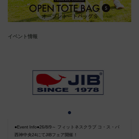
イベント情報
1
2
3
●Event Info●26/8/9～ フィットネスクラブ コ・ス・パ
西神中央24にてJIBフェア開催！