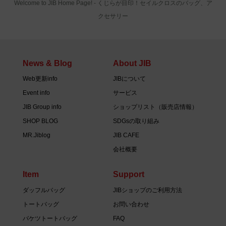
Welcome to JIB Home Page! ‐ くじらが目印！セイルクロスのバッグ、ア
クセサリー
News & Blog
About JIB
Web更新info
JIBについて
Event info
サービス
JIB Group info
ショップリスト（販売店情報）
SHOP BLOG
SDGsの取り組み
MR.Jiblog
JIB CAFE
会社概要
Item
Support
ダッフルバッグ
JIBショップのご利用方法
トートバッグ
お問い合わせ
バケツトートバッグ
FAQ