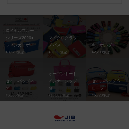
ロイヤルブルー
シリーズ2026●
マイクロクラッ
フィンガーポ...
チパス
キーホルダー
¥3,520
¥3,080
¥2,200
(税込)
(税込)
(税込)
オープントート
セイルバッグネ
インナージップ
セイルバッグ S
オ
M
ロープ
¥6,380
¥16,060
¥5,720
(税込)
(税込)
(税込)