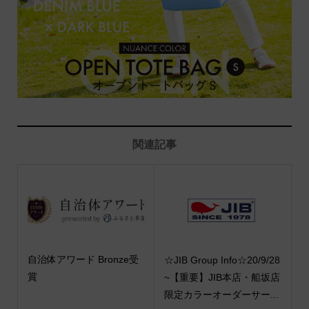
関連記事
自治体アワード Bronze受
☆JIB Group Info☆20/9/28
賞
~【重要】JIB本店・船坂店
限定カラーオーダーサー...