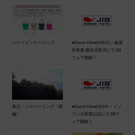
バケツインナージップ
●Event Info●24/9/22～銀座
伊東屋 横浜元町店にてJIB
フェア開催！
東北・ソロツーリング〈後
●Event Info●24/3/4～ イノ
編〉
ブン大和郡山店にてJIBフ
ェア開催！