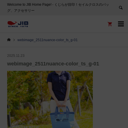
Welcome to JIB Home Page! ‐ くじらが目印！セイルクロスのバッ
グ、アクセサリー


webimage_2511nuance-color_ts_g-01
2025.11.23
webimage_2511nuance-color_ts_g-01