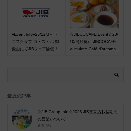
●Event Info●25/12/3～ テ
☆JIBCOCAFE Event☆23/
ニスクラブ コ・ス・パ 御
10/9(月祝)：JIBCOCAFE
殿山にてJIBフェア開催！
✕ mulot〜Café d’automn...
最近の記事
☆JIB Group Info☆2026 JIB直営店お盆期間
の営業いついて
新着情報