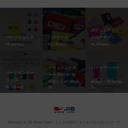
ポケットティッ
バケツリュック
パスケース
シュケース
¥6,380
¥3,740
¥1,980
(税込)
(税込)
(税込)
ドキュメントポ
バイカラーバケ
バケツインナー
ーチ SS / S / M
ツ
ジップ
¥5,830 ～ ¥7,480
¥6,160 ～ ¥7,480
(税
(税
¥6,380
(税込)
込)
込)
Welcome to JIB Home Page! ‐ くじらが目印！セイルクロスのバッグ、ア