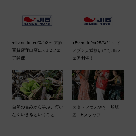
●Event Info●20/4/2～ 京阪
●Event Info●25/3/21～ イ
百貨店守口店にてJIBフェ
ノブン天満橋店にてJIBフ
ア開催！
ェア開催！
自然の営みから学ぶ、悔い
スタッフつぶやき 船坂
なくいきるということ
店 Hスタッフ