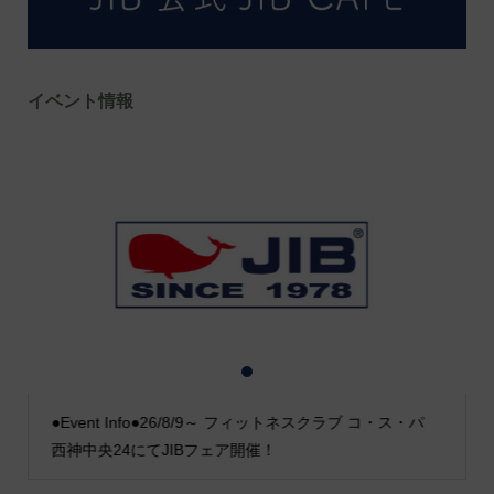
イベント情報
1
2
3
●Event Info●26/8/9～ フィットネスクラブ コ・ス・パ
西神中央24にてJIBフェア開催！