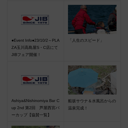
●Event Info●23/10/2～PLA
「人生のスピード」
ZA玉川高島屋S・C店にて
JIBフェア開催！
Ashiya&Nishinomiya Bar C
船坂サウナ＆水風呂からの
up 2nd 第2回 芦屋西宮バ
温泉完成！
ーカップ【協賛一覧】