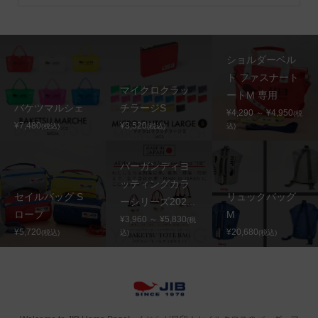
ショルダーベル
ト ファスナート
マイクロクラッ
ートM 専用
バケツマルシェ
チラージS
¥4,290 ～ ¥4,950
(税
¥7,480
¥3,520
(税込)
(税込)
込)
バーガンディヨ
ッティングカラ
セイルバッグ S
リュックバッグ
ーシリーズ202...
ロープ
M
¥3,960 ～ ¥5,830
(税
¥5,720
¥20,680
(税込)
込)
(税込)