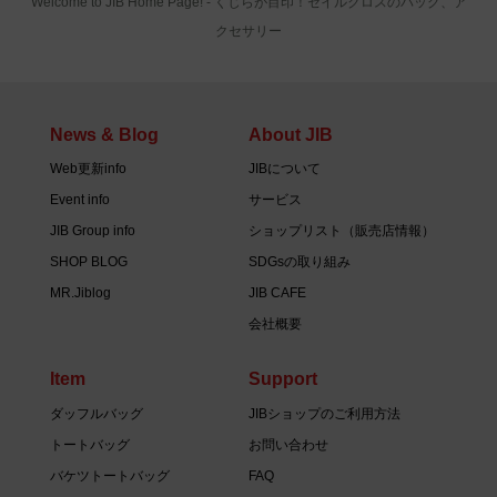
Welcome to JIB Home Page! ‐ くじらが目印！セイルクロスのバッグ、ア
クセサリー
News & Blog
About JIB
Web更新info
JIBについて
Event info
サービス
JIB Group info
ショップリスト（販売店情報）
SHOP BLOG
SDGsの取り組み
MR.Jiblog
JIB CAFE
会社概要
Item
Support
ダッフルバッグ
JIBショップのご利用方法
トートバッグ
お問い合わせ
バケツトートバッグ
FAQ