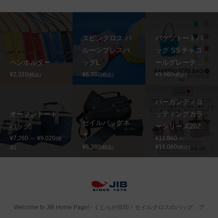
スピンクロス バ
バケツトートバ
ルーンプレスバ
ッグ SS チャコ
ペンホルダー
ッグL
ールグレーテ...
¥2,310
¥6,380
¥3,960
(税込)
(税込)
(税込)
バーガンディヨ
オープントート
ッティングカラ
セイルバッグネ
バッグ
ーシリーズ202...
オ
¥7,260 ～ ¥9,020
¥11,660 ～
(税
¥6,380
¥16,060
込)
(税込)
(税込)
Welcome to JIB Home Page! ‐ くじらが目印！セイルクロスのバッグ、ア