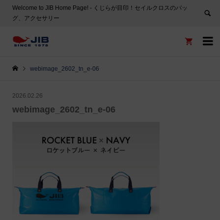
Welcome to JIB Home Page! ‐ くじらが目印！セイルクロスのバッ
グ、アクセサリー


webimage_2602_tn_e-06
2026.02.26
webimage_2602_tn_e-06