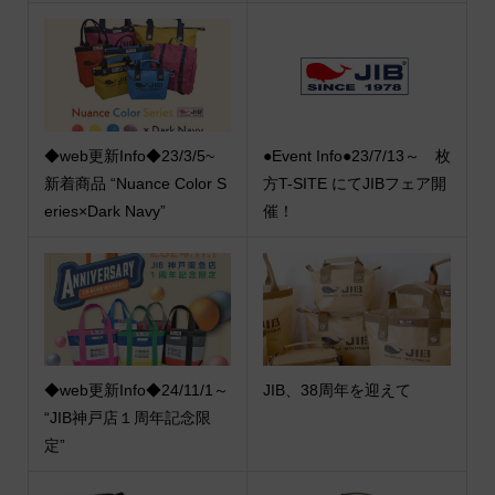
◆web更新Info◆23/3/5~
●Event Info●23/7/13～ 枚
新着商品 “Nuance Color S
方T-SITE にてJIBフェア開
eries×Dark Navy”
催！
◆web更新Info◆24/11/1～
JIB、38周年を迎えて
“JIB神戸店１周年記念限
定”