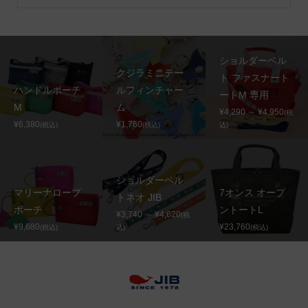
ショルダーベル
クジラミニテー
ト ファスナート
ハンドルポーチ
ルフィンチャー
ートM 専用
M
ム
¥4,290 ～ ¥4,950
(税
¥6,380
¥1,760
(税込)
(税込)
込)
ショルダーベル
マリーナロープ
7オンス オープ
トネオ JIB
ポーチ
ントートL
¥3,740 ～ ¥4,620
(税
¥9,680
¥23,760
(税込)
込)
(税込)