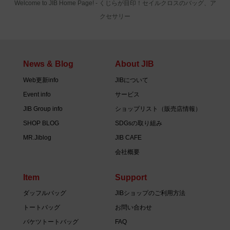
Welcome to JIB Home Page! ‐ くじらが目印！セイルクロスのバッグ、ア
クセサリー
News & Blog
About JIB
Web更新info
JIBについて
Event info
サービス
JIB Group info
ショップリスト（販売店情報）
SHOP BLOG
SDGsの取り組み
MR.Jiblog
JIB CAFE
会社概要
Item
Support
ダッフルバッグ
JIBショップのご利用方法
トートバッグ
お問い合わせ
バケツトートバッグ
FAQ