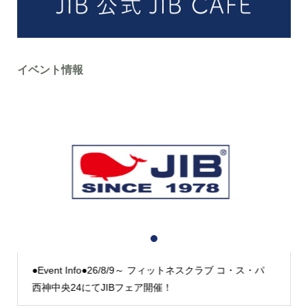
イベント情報
1
2
3
●Event Info●26/8/9～ フィットネスクラブ コ・ス・パ
西神中央24にてJIBフェア開催！