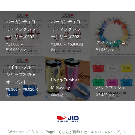
バーガンディヨ
バーガンディヨ
ッティングカラ
ッティングカラ
ーシリーズ202...
ーシリーズ202...
クジラチャーム
¥11,660 ～
¥3,960 ～ ¥5,830
(税
¥16,060
¥1,980
(税込)
込)
(税込)
ロイヤルブルー
シリーズ2026●
Living-Tumbler
オープントー...
M Novelty
バケツマルシェ
¥8,360 ～ ¥9,020
(税
¥0
¥7,480
込)
(税込)
(税込)
Welcome to JIB Home Page! ‐ くじらが目印！セイルクロスのバッグ、ア