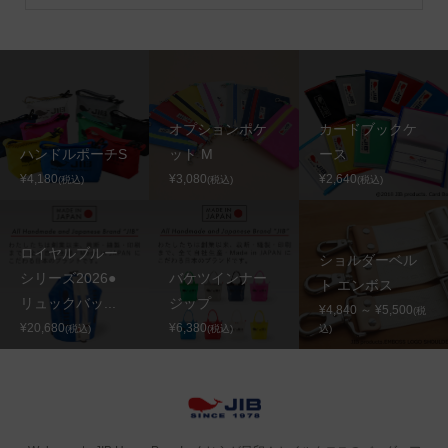
オプションポケ
カードブックケ
ハンドルポーチS
ット M
ース
¥4,180
¥3,080
¥2,640
(税込)
(税込)
(税込)
ロイヤルブルー
ショルダーベル
シリーズ2026●
バケツインナー
ト エンボス
リュックバッ...
ジップ
¥4,840 ～ ¥5,500
(税
¥20,680
¥6,380
(税込)
(税込)
込)