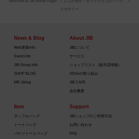
Welcome to JIB Home Page! ‐ くじらが目印！セイルクロスのバッグ、ア
クセサリー
News & Blog
About JIB
Web更新info
JIBについて
Event info
サービス
JIB Group info
ショップリスト（販売店情報）
SHOP BLOG
SDGsの取り組み
MR.Jiblog
JIB CAFE
会社概要
Item
Support
ダッフルバッグ
JIBショップのご利用方法
トートバッグ
お問い合わせ
バケツトートバッグ
FAQ