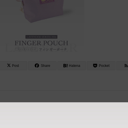
Post
Share
Hatena
Pocket