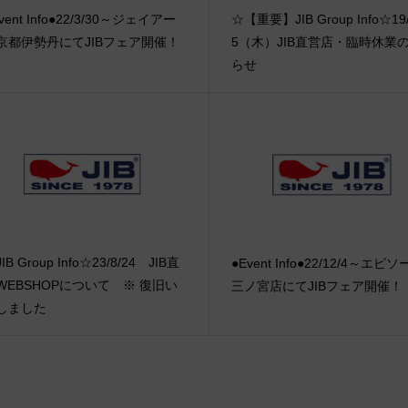
vent Info●22/3/30～ジェイアー
☆【重要】JIB Group Info☆19/
京都伊勢丹にてJIBフェア開催！
5（木）JIB直営店・臨時休業
らせ
IB Group Info☆23/8/24 JIB直
●Event Info●22/12/4～エピ
WEBSHOPについて ※ 復旧い
三ノ宮店にてJIBフェア開催！
しました