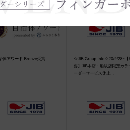
治体アワード Bronze受賞
☆JIB Group Info☆20/9/28~
要】JIB本店・船坂店限定カラ
ーダーサービス休止...