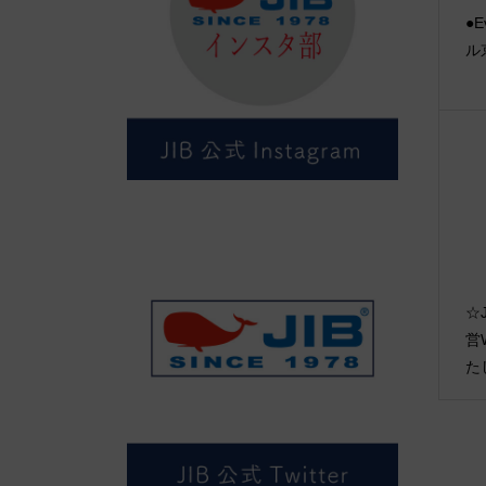
●E
ル
☆J
営
た