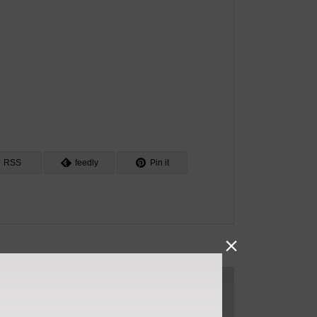
RSS
feedly
Pin it
