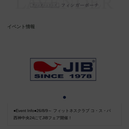
イベント情報
1
2
3
●Event Info●26/8/9～ フィットネスクラブ コ・ス・パ
西神中央24にてJIBフェア開催！