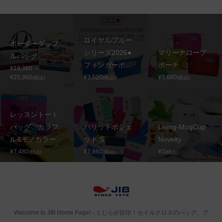
ロイヤルブルー
ボーダーダッフ
シリーズ2026●
マリーナロープ
ルバッグ
フィンガーポ...
ポーチ
¥19,360 ～
¥25,960
¥3,520
¥9,680
(税込)
(税込)
(税込)
レッスントート
バッグ カラフ
バリットポシェ
Living-MugCup
ル&モノカラー
ット S
Novelty
¥7,480
¥2,860
¥0
(税込)
(税込)
(税込)
Welcome to JIB Home Page! ‐ くじらが目印！セイルクロスのバッグ、ア