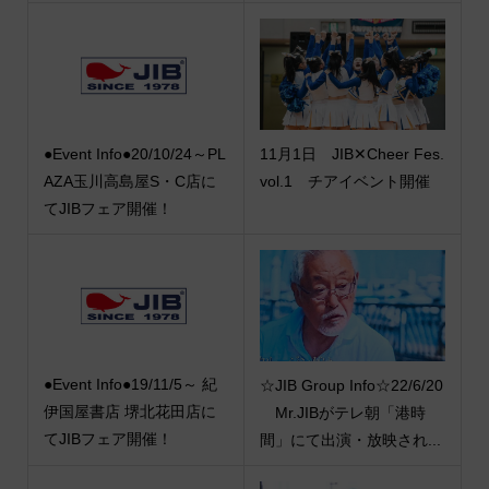
●Event Info●20/10/24～PL
11月1日 JIB✕Cheer Fes.
AZA玉川高島屋S・C店に
vol.1 チアイベント開催
てJIBフェア開催！
●Event Info●19/11/5～ 紀
☆JIB Group Info☆22/6/20
伊国屋書店 堺北花田店に
Mr.JIBがテレ朝「港時
てJIBフェア開催！
間」にて出演・放映され...