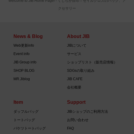
Welcome to JIB Home Page! ‐ くじらが目印！セイルクロスのバッグ、ア
クセサリー
News & Blog
About JIB
Web更新info
JIBについて
Event info
サービス
JIB Group info
ショップリスト（販売店情報）
SHOP BLOG
SDGsの取り組み
MR.Jiblog
JIB CAFE
会社概要
Item
Support
ダッフルバッグ
JIBショップのご利用方法
トートバッグ
お問い合わせ
バケツトートバッグ
FAQ