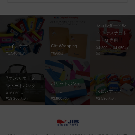
ショルダーベル
ト ファスナート
ートM 専用
コインケース
Gift Wrapping
¥4,290 ～ ¥4,950
(税
¥1,540
¥0
(税込)
(税込)
込)
7オンス オープ
バリットポシェ
ントートバッグ
ットL
スピンナッツ
¥16,060 ～
¥18,260
¥3,960
¥2,530
(税込)
(税込)
(税込)