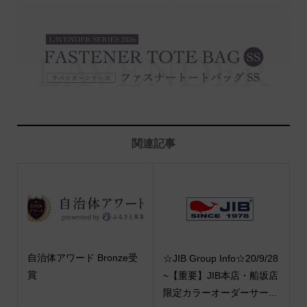
関連記事
自治体アワード Bronze受
☆JIB Group Info☆20/9/28
賞
~【重要】JIB本店・船坂店
限定カラーオーダーサー...