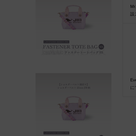
M
設
Ev
に