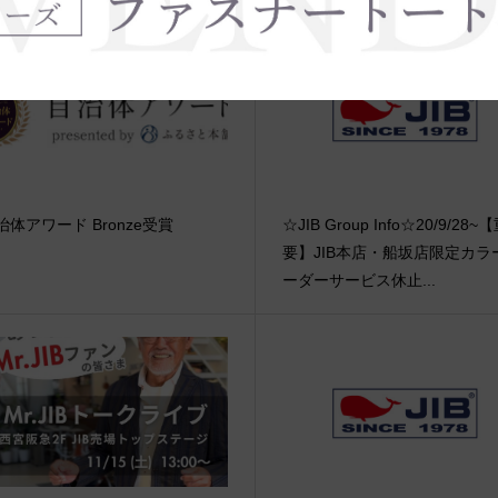
治体アワード Bronze受賞
☆JIB Group Info☆20/9/28~
要】JIB本店・船坂店限定カラ
ーダーサービス休止...