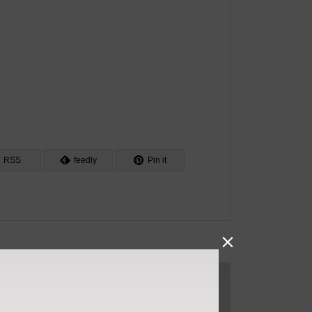
RSS
feedly
Pin it
