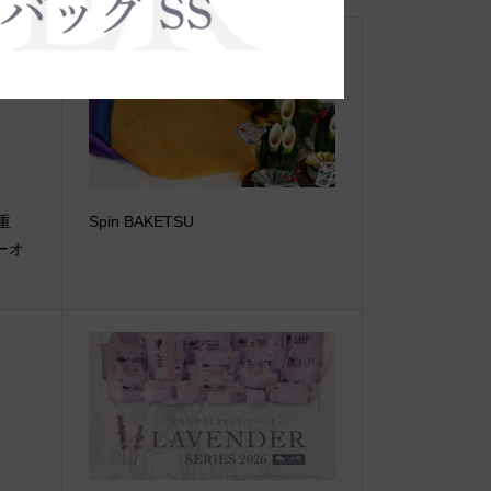
【重
Spin BAKETSU
ーオ