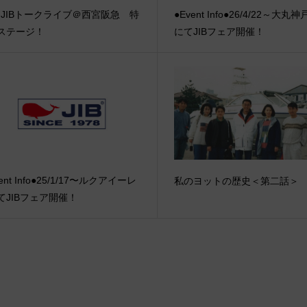
r.JIBトークライブ＠西宮阪急 特
●Event Info●26/4/22～大丸
ステージ！
にてJIBフェア開催！
ent Info●25/1/17〜ルクアイーレ
私のヨットの歴史＜第二話＞
てJIBフェア開催！