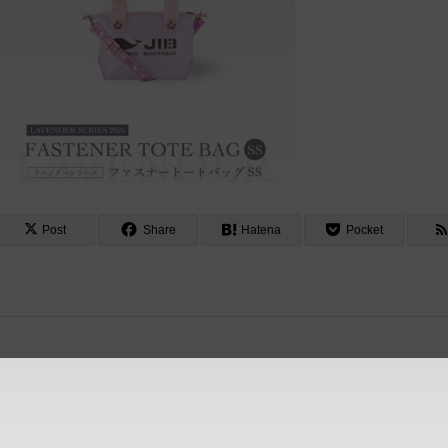
Post
Share
Hatena
Pocket