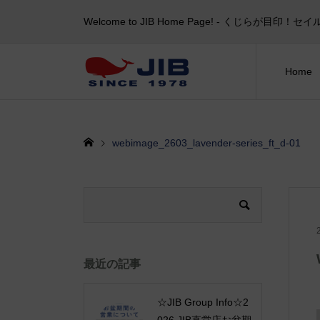
Welcome to JIB Home Page! ‐ くじらが
Home
webimage_2603_lavender-series_ft_d-01
最近の記事
☆JIB Group Info☆2
026 JIB直営店お盆期