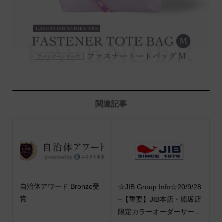
関連記事
自治体アワード Bronze受
☆JIB Group Info☆20/9/28
賞
~【重要】JIB本店・船坂店
限定カラーオーダーサー...