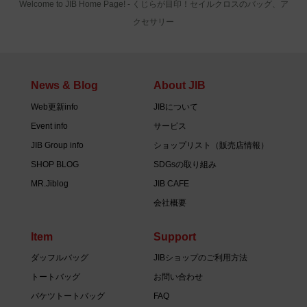
Welcome to JIB Home Page! ‐ くじらが目印！セイルクロスのバッグ、ア
クセサリー
News & Blog
About JIB
Web更新info
JIBについて
Event info
サービス
JIB Group info
ショップリスト（販売店情報）
SHOP BLOG
SDGsの取り組み
MR.Jiblog
JIB CAFE
会社概要
Item
Support
ダッフルバッグ
JIBショップのご利用方法
トートバッグ
お問い合わせ
バケツトートバッグ
FAQ