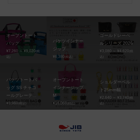
オープントート
ゴールドレーベ
バケツインナー
バッグ
ルシリーズ 2026
ジップ
¥7,260 ～ ¥9,020
¥3,080 ～ ¥4,620
(税
(税
¥6,380
込)
(税込)
込)
バケツトートバ
オープントート
ショルダーベル
ッグ SS チャコ
インナージップ
ト25mm幅
ールグレーテ...
M
¥2,640 ～ ¥3,740
(税
¥3,960
¥16,060
(税込)
(税込)
込)