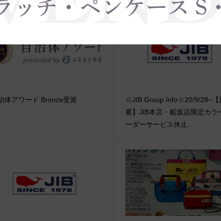
治体アワード Bronze受賞
☆JIB Group Info☆20/9/28~
要】JIB本店・船坂店限定カラ
ーダーサービス休止...