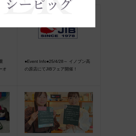
【重
●Event Info●25/4/28～ イノブン高
ーオ
の原店にてJIBフェア開催！