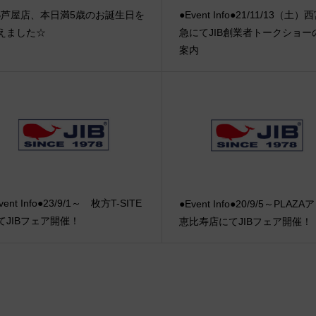
IB芦屋店、本日満5歳のお誕生日を
●Event Info●21/11/13（土
えました☆
急にてJIB創業者トークショー
案内
vent Info●23/9/1～ 枚方T-SITE
●Event Info●20/9/5～PLAZ
てJIBフェア開催！
恵比寿店にてJIBフェア開催！