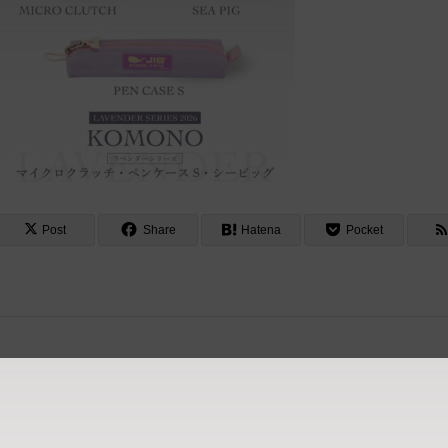
Post
Share
Hatena
Pocket