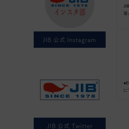
J
迎
●E
に