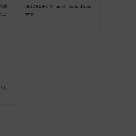
）西宮阪
JIBCOCAFE ✕ mulot Café d’auto
のご
mne
Aアトレ