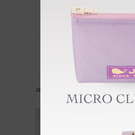
ポーチ・ポシェット
小物類
限定品・限定カラー
その他
JIB公式SNS