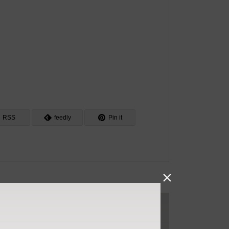
RSS
feedly
Pin it
