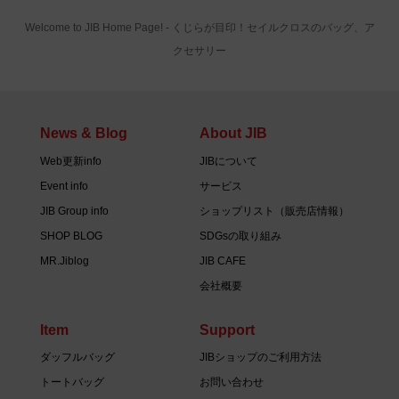
Welcome to JIB Home Page! ‐ くじらが目印！セイルクロスのバッグ、ア
クセサリー
News & Blog
About JIB
Web更新info
JIBについて
Event info
サービス
JIB Group info
ショップリスト（販売店情報）
SHOP BLOG
SDGsの取り組み
MR.Jiblog
JIB CAFE
会社概要
Item
Support
ダッフルバッグ
JIBショップのご利用方法
トートバッグ
お問い合わせ