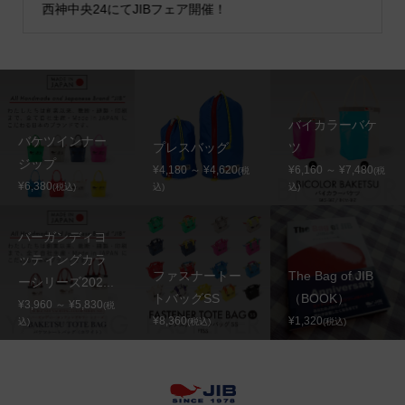
西神中央24にてJIBフェア開催！
バイカラーバケ
バケツインナー
プレスバッグ
ツ
ジップ
¥4,180 ～ ¥4,620
¥6,160 ～ ¥7,480
(税
(税
¥6,380
(税込)
込)
込)
バーガンディヨ
ッティングカラ
ファスナートー
The Bag of JIB
ーシリーズ202...
トバッグSS
（BOOK）
¥3,960 ～ ¥5,830
(税
¥8,360
¥1,320
込)
(税込)
(税込)