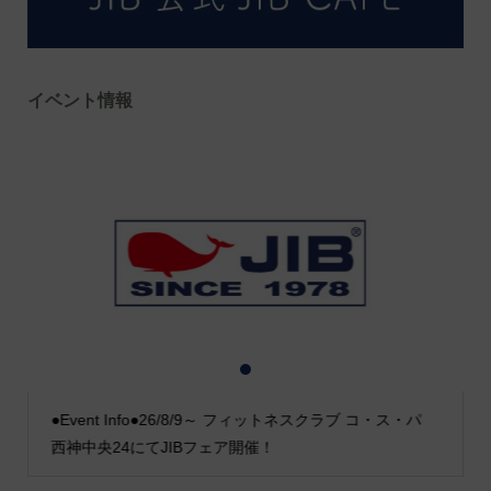
イベント情報
1
2
3
●Event Info●26/8/9～ フィットネスクラブ コ・ス・パ
西神中央24にてJIBフェア開催！