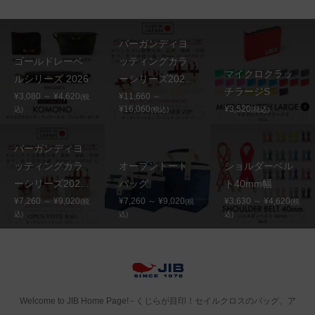
バーガンディヨ
ゴールドレーベ
ッティングカラ
マイクロクラッ
ルシリーズ 2026
ーシリーズ202...
チラージS
¥3,080 ～ ¥4,620
¥11,660 ～
(税
¥16,060
¥3,520
込)
(税込)
(税込)
バーガンディヨ
ッティングカラ
オープントート
ショルダーベル
ーシリーズ202...
バッグ
ト40mm幅
¥7,260 ～ ¥9,020
¥7,260 ～ ¥9,020
¥3,630 ～ ¥4,620
(税
(税
(税
込)
込)
込)
Welcome to JIB Home Page! ‐ くじらが目印！セイルクロスのバッグ、ア