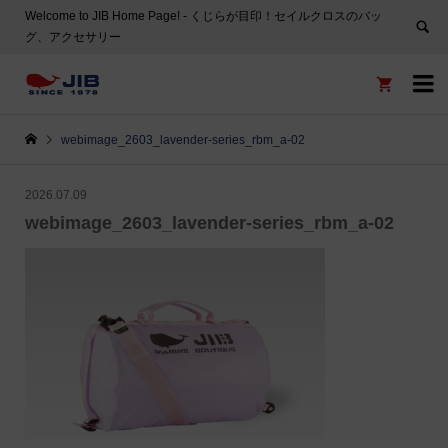
Welcome to JIB Home Page! ‐ くじらが目印！セイルクロスのバッ
グ、アクセサリー


webimage_2603_lavender-series_rbm_a-02
2026.07.09
webimage_2603_lavender-series_rbm_a-02