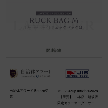
関連記事
自治体アワード Bronze受
☆JIB Group Info☆20/9/28
賞
~【重要】JIB本店・船坂店
限定カラーオーダーサー...