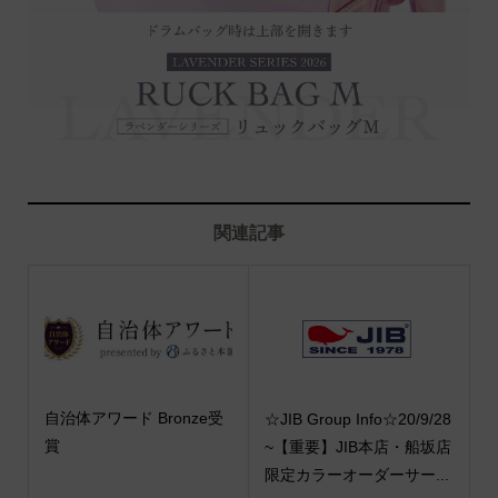
関連記事
自治体アワード Bronze受
☆JIB Group Info☆20/9/28
賞
~【重要】JIB本店・船坂店
限定カラーオーダーサー...