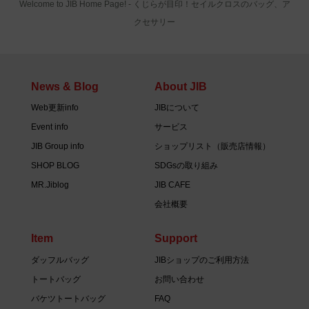
Welcome to JIB Home Page! ‐ くじらが目印！セイルクロスのバッグ、ア
クセサリー
News & Blog
About JIB
Web更新info
JIBについて
Event info
サービス
JIB Group info
ショップリスト（販売店情報）
SHOP BLOG
SDGsの取り組み
MR.Jiblog
JIB CAFE
会社概要
Item
Support
ダッフルバッグ
JIBショップのご利用方法
トートバッグ
お問い合わせ
バケツトートバッグ
FAQ