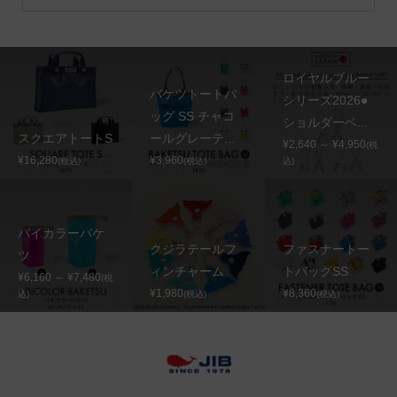
ロイヤルブルー
バケツトートバ
シリーズ2026●
ッグ SS チャコ
ショルダーベ...
スクエアトートS
ールグレーテ...
¥2,640 ～ ¥4,950
(税
¥16,280
¥3,960
(税込)
(税込)
込)
バイカラーバケ
クジラテールフ
ファスナートー
ツ
ィンチャーム
トバッグSS
¥6,160 ～ ¥7,480
(税
¥1,980
¥8,360
込)
(税込)
(税込)