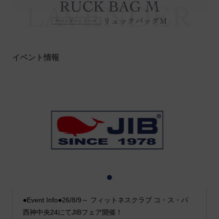
イベント情報
1
2
3
●Event Info●26/8/9～ フィットネスクラブ コ・ス・パ
西神中央24にてJIBフェア開催！