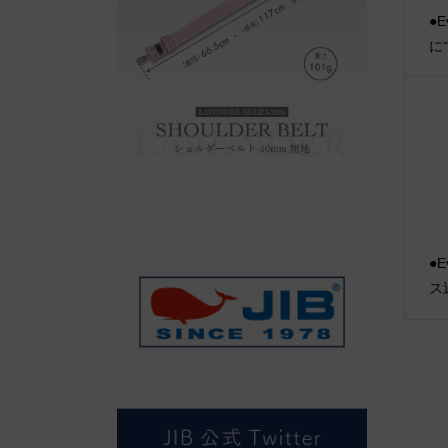
●E
に
●E
ス