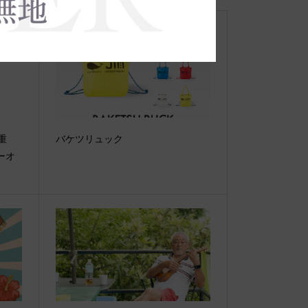
【重
バケツリュック
ーオ