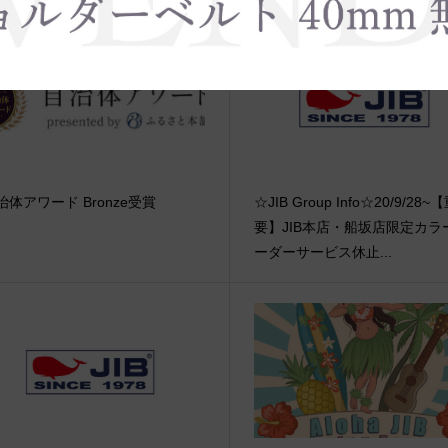
治体アワード Bronze受賞
☆JIB Group Info☆20/9/28~
要】JIB本店・船坂店限定カラ
ーダーサービス休止...