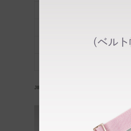
ポーチ・ポシェット
小物類
限定品・限定カラー
その他
JIB公式SNS