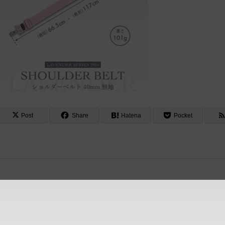
Post
Share
Hatena
Pocket