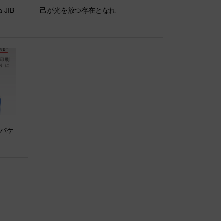
 JIB
己が光を放つ存在となれ
●バケ