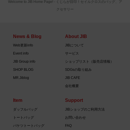
Welcome to JIB Home Page! ‐ くじらが目印！セイルクロスのバッグ、ア
クセサリー
News & Blog
About JIB
Web更新info
JIBについて
Event info
サービス
JIB Group info
ショップリスト（販売店情報）
SHOP BLOG
SDGsの取り組み
MR.Jiblog
JIB CAFE
会社概要
Item
Support
ダッフルバッグ
JIBショップのご利用方法
トートバッグ
お問い合わせ
バケツトートバッグ
FAQ