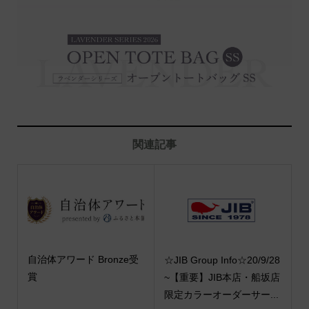
関連記事
自治体アワード Bronze受
☆JIB Group Info☆20/9/28
賞
~【重要】JIB本店・船坂店
限定カラーオーダーサー...