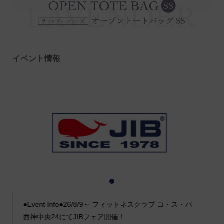
イベント情報
1
2
3
●Event Info●26/8/9～ フィットネスクラブ コ・ス・パ
西神中央24にてJIBフェア開催！