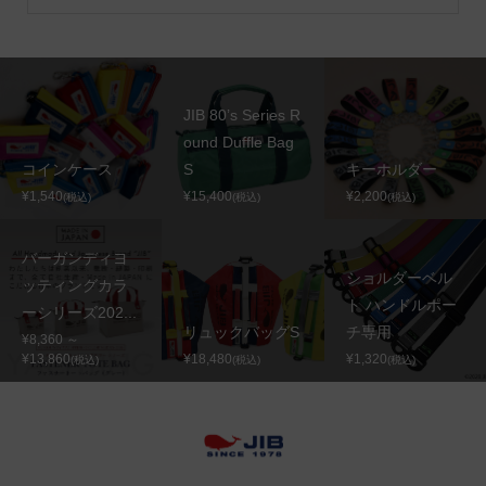
JIB 80’s Series R
ound Duffle Bag
コインケース
S
キーホルダー
¥1,540
¥15,400
¥2,200
(税込)
(税込)
(税込)
バーガンディヨ
ショルダーベル
ッティングカラ
ト ハンドルポー
ーシリーズ202...
リュックバッグS
チ専用
¥8,360 ～
¥13,860
¥18,480
¥1,320
(税込)
(税込)
(税込)