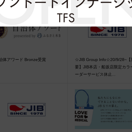
治体アワード Bronze受賞
☆JIB Group Info☆20/9/28~
要】JIB本店・船坂店限定カラ
ーダーサービス休止...