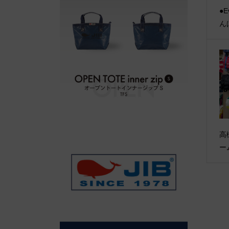
●E
ん
高
ー