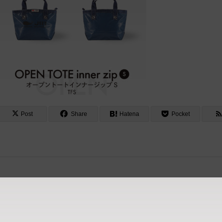
Post
Share
Hatena
Pocket