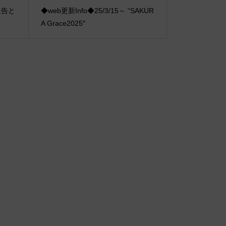
ご報告と
◆web更新Info◆25/3/15～ “SAKUR
A Grace2025″