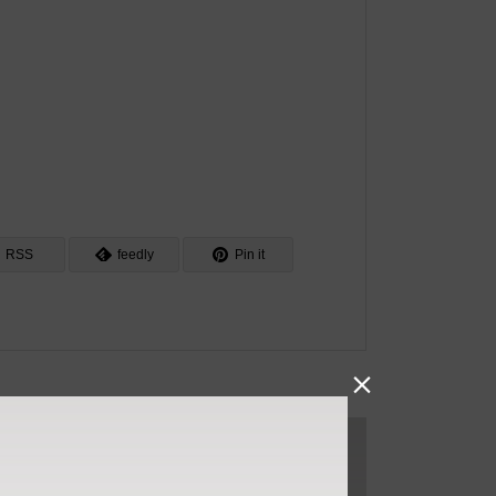
RSS
feedly
Pin it
