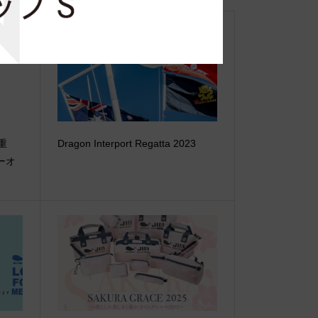
【重
Dragon Interport Regatta 2023
ーオ