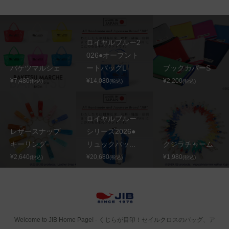
ロイヤルブルー2
026●オープント
バケツマルシェ
ートバッグL
ブックカバーS
¥7,480
¥14,080
¥2,200
(税込)
(税込)
(税込)
ロイヤルブルー
レザースナップ
シリーズ2026●
キーリング
リュックバッ...
クジラチャーム
¥2,640
¥20,680
¥1,980
(税込)
(税込)
(税込)
Welcome to JIB Home Page! ‐ くじらが目印！セイルクロスのバッグ、ア