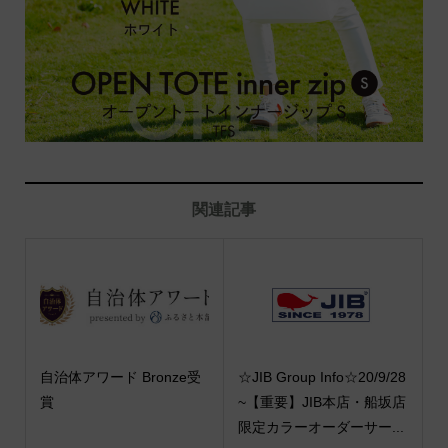
関連記事
自治体アワード Bronze受
☆JIB Group Info☆20/9/28
賞
~【重要】JIB本店・船坂店
限定カラーオーダーサー...