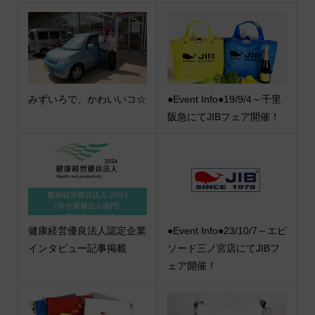
みずいろで、かわいいコ☆
●Event Info●19/9/4～千里
阪急にてJIBフェア開催！
健康経営優良法人認定企業
●Event Info●23/10/7～エピ
インタビュー記事掲載
ソード三ノ宮店にてJIBフ
ェア開催！