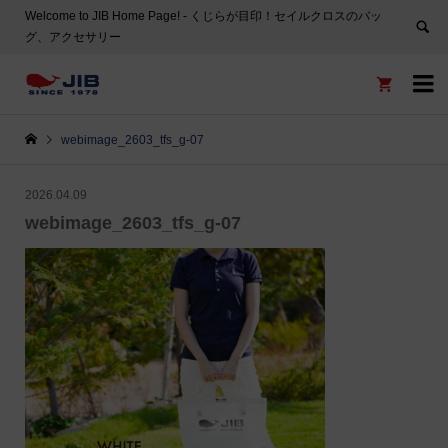
Welcome to JIB Home Page! ‐ くじらが目印！セイルクロスのバッ
グ、アクセサリー


webimage_2603_tfs_g-07
2026.04.09
webimage_2603_tfs_g-07