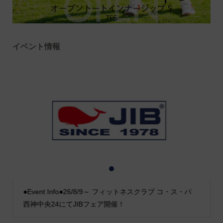
イベント情報
1
2
3
●Event Info●26/8/9～ フィットネスクラブ コ・ス・パ
西神中央24にてJIBフェア開催！