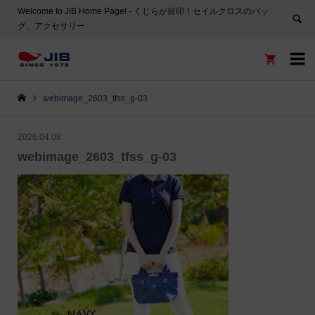
Welcome to JIB Home Page! ‐ くじらが目印！セイルクロスのバッ
グ、アクセサリー


webimage_2603_tfss_g-03
2026.04.08
webimage_2603_tfss_g-03