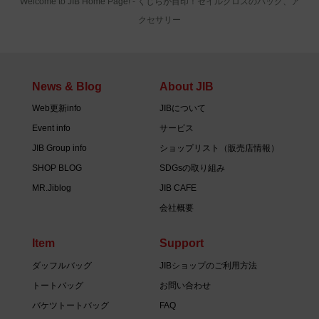
Welcome to JIB Home Page! ‐ くじらが目印！セイルクロスのバッグ、ア
クセサリー
News & Blog
About JIB
Web更新info
JIBについて
Event info
サービス
JIB Group info
ショップリスト（販売店情報）
SHOP BLOG
SDGsの取り組み
MR.Jiblog
JIB CAFE
会社概要
Item
Support
ダッフルバッグ
JIBショップのご利用方法
トートバッグ
お問い合わせ
バケツトートバッグ
FAQ