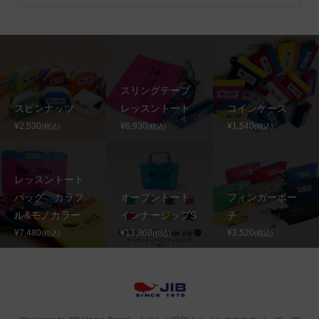
スリングテープ
スピンナッツ
レッスントート
コインケース
¥2,530
¥6,930
¥1,540
(税込)
(税込)
(税込)
レッスントート
バッグ カラフ
オープントート
フィンガーポー
ル&モノカラー
インナージップS
チ
¥7,480
¥13,860
¥3,520
(税込)
(税込)
(税込)