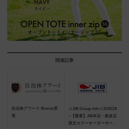
関連記事
自治体アワード Bronze受
☆JIB Group Info☆20/9/28
賞
~【重要】JIB本店・船坂店
限定カラーオーダーサー...