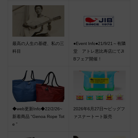
最高の人生の基礎、私の三
●Event Info●21/9/21～有隣
科目
堂 アトレ恵比寿店にてJI
Bフェア開催！
◆web更新Info◆22/2/26~
2026年6月27日〜ビッグフ
新着商品 “Genoa Rope Tot
ァスナートート販売
e ”