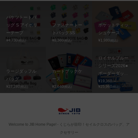
バケツトートバ
ッグ S アイボリ
ファスナートー
ポケットティッ
ーテープ
トバッグSS
シュケース
¥4,730
¥8,360
¥1,980
(税込)
(税込)
(税込)
ロイヤルブルー
シリーズ2026●
ラージダッフル
カードブックケ
ボーダーダッ...
バッグ
ース
¥19,360 ～
¥27,280
¥2,640
¥25,960
(税込)
(税込)
(税込)
Welcome to JIB Home Page! ‐ くじらが目印！セイルクロスのバッグ、ア
クセサリー