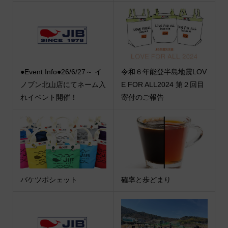
●Event Info●26/6/27～ イ
令和６年能登半島地震LOV
ノブン北山店にてネーム入
E FOR ALL2024 第２回目
れイベント開催！
寄付のご報告
バケツポシェット
確率と歩どまり