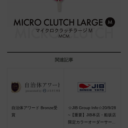
関連記事
自治体アワード Bronze受
☆JIB Group Info☆20/9/28
賞
~【重要】JIB本店・船坂店
限定カラーオーダーサー...