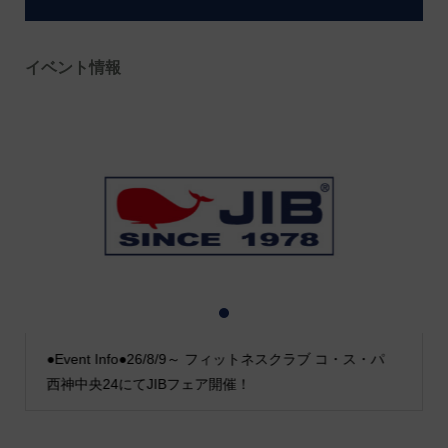
イベント情報
1
2
3
●Event Info●26/8/9～ フィットネスクラブ コ・ス・パ
西神中央24にてJIBフェア開催！