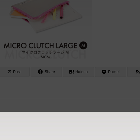
Post
Share
Hatena
Pocket