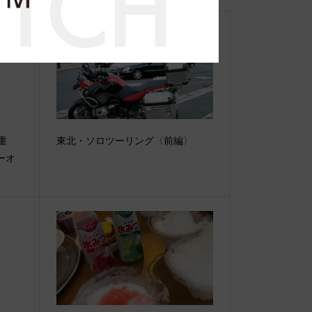
【重
東北・ソロツーリング〈前編〉
ーオ