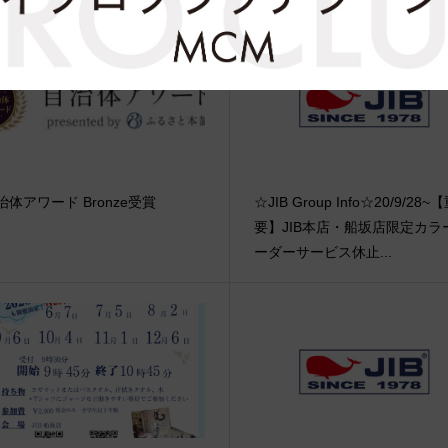
治体アワード Bronze受賞
☆JIB Group Info☆20/9/28~
要】JIB本店・船坂店限定カラ
ーダーサービス休止...