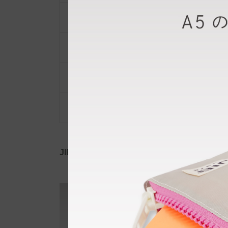
ポーチ・ポシェット
小物類
限定品・限定カラー
その他
JIB公式SNS