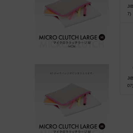
J
7)
J
07