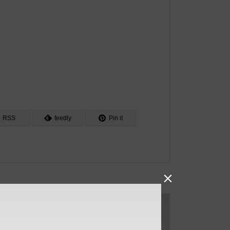
RSS
feedly
Pin it
