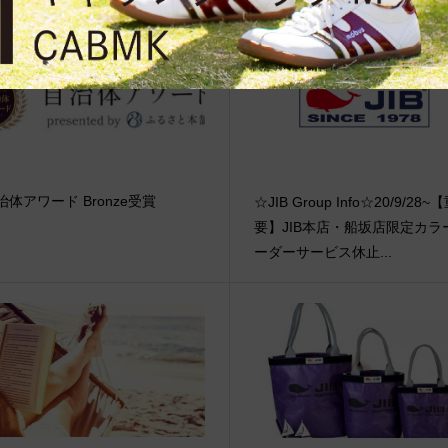
治体アワード Bronze受賞
☆JIB Group Info☆20/9/28~
要】JIB本店・船坂店限定カラ
ーダーサービス休止...