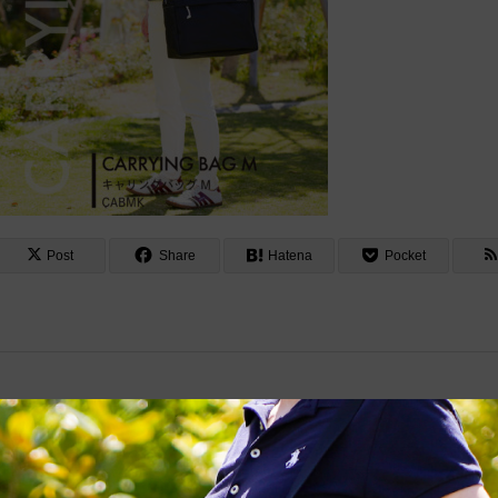
Post
Share
Hatena
Pocket