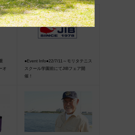
【重
●Event Info●22/7/11～モリタテニス
ーオ
スクール学園前にてJIBフェア開
催！