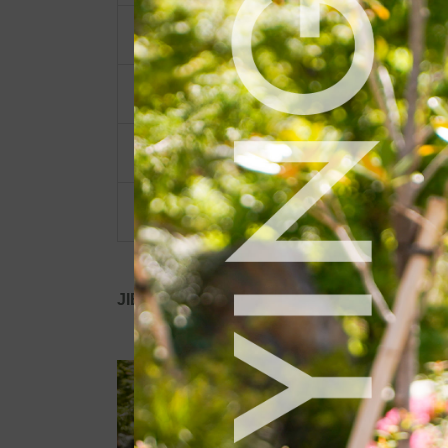
ポーチ・ポシェット
小物類
限定品・限定カラー
その他
JIB公式SNS