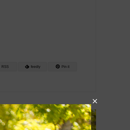
RSS
feedly
Pin it
