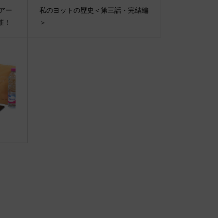
ェイアー
私のヨットの歴史＜第三話・完結編
催！
＞