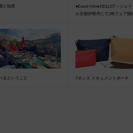
識と知恵
●Event Info●19/11/27～ジ
ル京都伊勢丹にてJIBフェア開
べるということ
7オンス ドキュメントポーチ