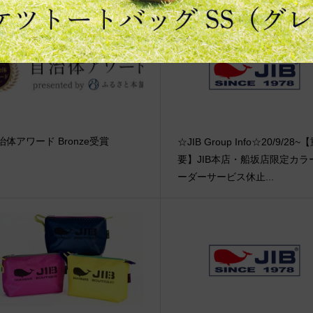
治体アワード Bronze受賞
☆JIB Group Info☆20/9/28~
要】JIB本店・船坂店限定カラ
ーダーサービス休止...