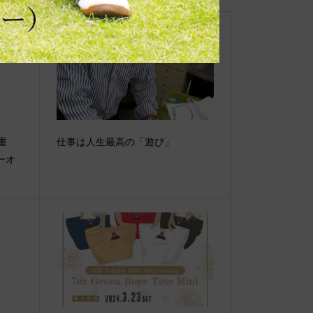
【重
仕事は人生最高の「遊び」
ーオ