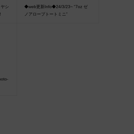
マトヤシ
◆web更新Info◆24/3/23~ “7oz ゼ
！
ノアロープトートミニ”
hoto-