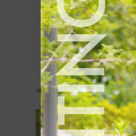
ポーチ・ポシェット
小物類
限定品・限定カラー
その他
JIB公式SNS