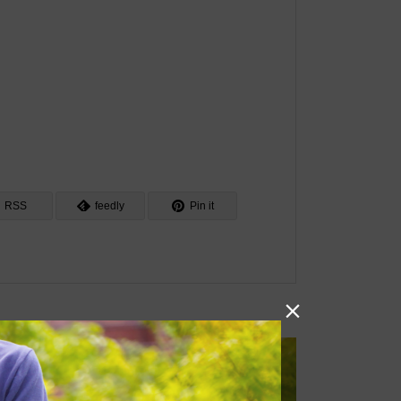
RSS
feedly
Pin it
