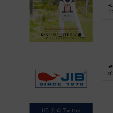
●E
て
●E
ば