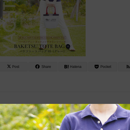
Post
Share
Hatena
Pocket