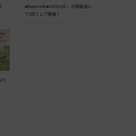
の日
●Event Info●23/11/15～ 川西阪急に
てJIBフェア開催！
7/