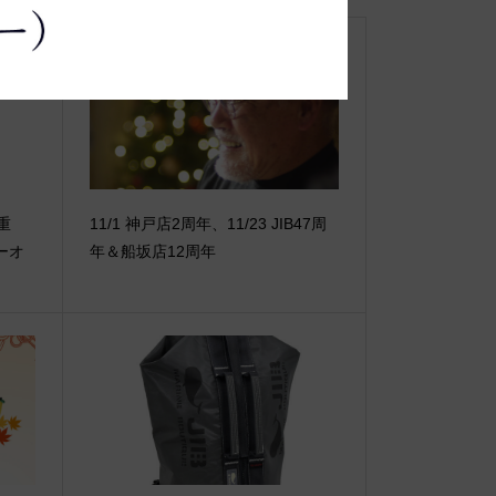
【重
11/1 神戸店2周年、11/23 JIB47周
ーオ
年＆船坂店12周年