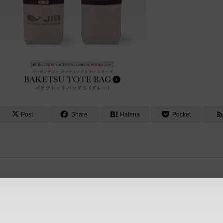
Post
Share
Hatena
Pocket