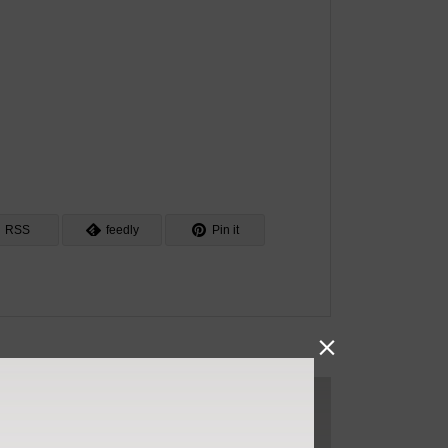
RSS
feedly
Pin it
