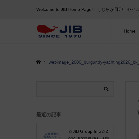
Welcome to JIB Home Page! ‐ くじらが
Home
webimage_2606_burgundy-yachting2026_bk
最近の記事
☆JIB Group Info☆2
026 JIB直営店お盆期