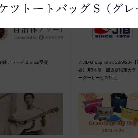
治体アワード Bronze受賞
☆JIB Group Info☆20/9/28~
要】JIB本店・船坂店限定カラ
ーダーサービス休止...